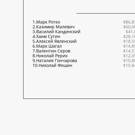
1.
Марк Ротко
$86,8
2.
Казимир Малевич
$60,0
3.
Василий Кандинский
$41,
4.
Хаим Сутин
$28,1
5.
Алексей Явленский
$18,5
6.
Марк Шагал
$14,8
7.
Валентин Серов
$14,5
8.
Николай Рерих
$12,0
9.
Наталия Гончарова
$10,8
10.
Николай Фешин
$10,8