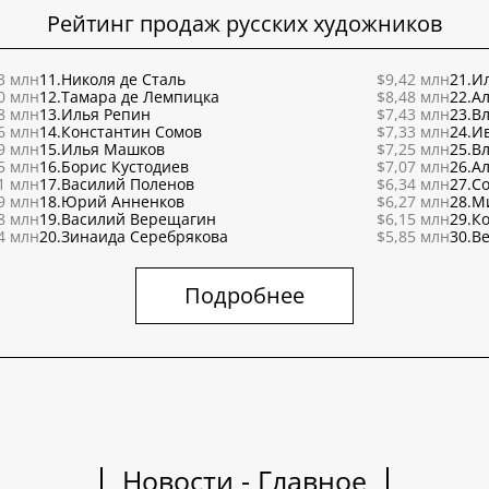
Рейтинг продаж русских художников
3 млн
11.
Николя де Сталь
$9,42 млн
21.
Ил
0 млн
12.
Тамара де Лемпицка
$8,48 млн
22.
Ал
8 млн
13.
Илья Репин
$7,43 млн
23.
В
6 млн
14.
Константин Сомов
$7,33 млн
24.
И
9 млн
15.
Илья Машков
$7,25 млн
25.
В
5 млн
16.
Борис Кустодиев
$7,07 млн
26.
Ал
1 млн
17.
Василий Поленов
$6,34 млн
27.
С
9 млн
18.
Юрий Анненков
$6,27 млн
28.
М
8 млн
19.
Василий Верещагин
$6,15 млн
29.
К
4 млн
20.
Зинаида Серебрякова
$5,85 млн
30.
Ве
Подробнее
Новости - Главное