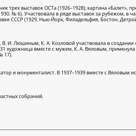
ик трех выставок ОСТа (1926–1928); картина «Балет», пр
930. № 6). Участвовала в ряде выставок за рубежом, в ч
вке СССР (1929, Нью-Йорк, Филадельфия, Бостон, Детройт
ой, В. И. Люшиным, К. А. Козловой участвовала в создани
31 художница вместе с мужем, К. А. Вяловым, примкнула 
№ 17).
ратор и монументалист. В 1937–1939 вместе с Вяловым 
частных собраний.