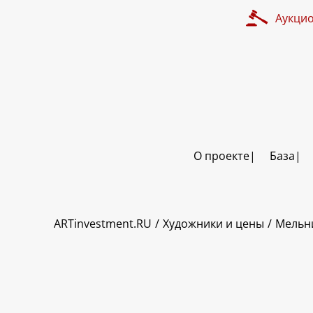
Аукци
О проекте
База
ART INVESTMENT
ARTinvestment.RU
Художники и цены
Мельн