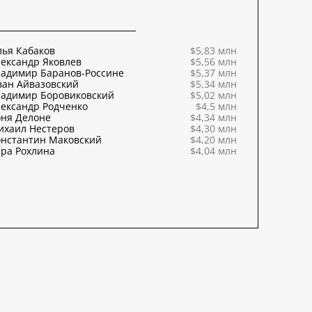
ья Кабаков
$5,83 млн
ександр Яковлев
$5,56 млн
ладимир Баранов-Россине
$5,37 млн
ван Айвазовский
$5,34 млн
ладимир Боровиковский
$5,02 млн
ександр Родченко
$4,5 млн
оня Делоне
$4,34 млн
ихаил Нестеров
$4,30 млн
онстантин Маковский
$4,20 млн
ра Рохлина
$4,04 млн