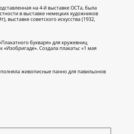
едставленная на 4-й выставке ОСТа, была
астности в выставке немецких художников
), выставке советского искусства (1932,
и «Плакатного букваря» для кружевниц
к «Изобригаде». Создала плакаты: «1 мая
исполняла живописные панно для павильонов