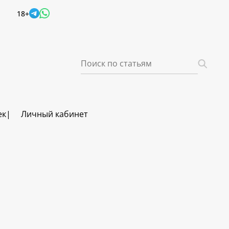
18+
ек
Личный кабинет