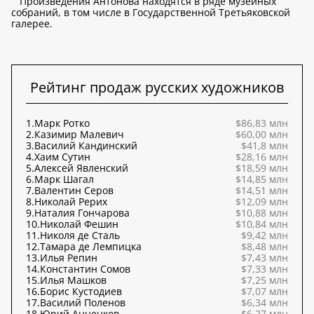
Произведения Антонова находятся в ряде музейных
собраний, в том числе в Государственной Третьяковской
галерее.
Рейтинг продаж русских художников
1.
Марк Ротко
$86,83 млн
2.
Казимир Малевич
$60,00 млн
3.
Василий Кандинский
$41,8 млн
4.
Хаим Сутин
$28,16 млн
5.
Алексей Явленский
$18,59 млн
6.
Марк Шагал
$14,85 млн
7.
Валентин Серов
$14,51 млн
8.
Николай Рерих
$12,09 млн
9.
Наталия Гончарова
$10,88 млн
10.
Николай Фешин
$10,84 млн
11.
Николя де Сталь
$9,42 млн
12.
Тамара де Лемпицка
$8,48 млн
13.
Илья Репин
$7,43 млн
14.
Константин Сомов
$7,33 млн
15.
Илья Машков
$7,25 млн
16.
Борис Кустодиев
$7,07 млн
17.
Василий Поленов
$6,34 млн
18.
Юрий Анненков
$6,27 млн