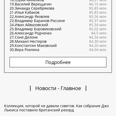
19.
Василий Верещагин
$6,15 млн
20.
Зинаида Серебрякова
$5,85 млн
21.
Илья Кабаков
$5,83 млн
22.
Александр Яковлев
$5,56 млн
23.
Владимир Баранов-Россине
$5,37 млн
24.
Иван Айвазовский
$5,34 млн
25.
Владимир Боровиковский
$5,02 млн
26.
Александр Родченко
$4,5 млн
27.
Соня Делоне
$4,34 млн
28.
Михаил Нестеров
$4,30 млн
29.
Константин Маковский
$4,20 млн
30.
Вера Рохлина
$4,04 млн
Подробнее
Новости - Главное
Коллекция, которой не давали советов. Как собрание Джо
Льюиса поставило британский рекорд