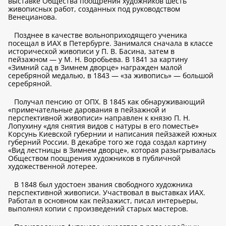
выставке Общества поощрения художников шесть
живописных работ, созданных под руководством
Венецианова.
Позднее в качестве вольноприходящего ученика
посещал в ИАХ в Петербурге. Занимался сначала в классе
исторической живописи у П. В. Басина, затем в
пейзажном — у М. Н. Воробьева. В 1841 за картину
«Зимний сад в Зимнем дворце» награжден малой
серебряной медалью, в 1843 — «за живопись» — большой
серебряной.
Получал пенсию от ОПХ. В 1845 как обнаруживающий
«примечательные дарования в пейзажной и
перспективной живописи» направлен к князю П. Н.
Лопухину «для снятия видов с натуры в его поместье»
Корсунь Киевской губернии и написания пейзажей южных
губерний России. В декабре того же года создал картину
«Вид лестницы в Зимнем дворце», которая разыгрывалась
Обществом поощрения художников в публичной
художественной лотерее.
В 1848 был удостоен звания свободного художника
перспективной живописи. Участвовал в выставках ИАХ.
Работал в основном как пейзажист, писал интерьеры,
выполнял копии с произведений старых мастеров.