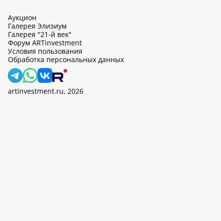
Аукцион
Галерея Элизиум
Галерея "21-й век"
Форум ARTinvestment
Условия пользования
Обработка персональных данных
artinvestment.ru, 2026
На этом сайте используются cookie, может вестись сбор данных
об IP-адресах и местоположении пользователей. Продолжив
работу с этим сайтом, вы подтверждаете свое согласие на
обработку персональных данных в соответствии с законом N
152-ФЗ «О персональных данных» и
«Политикой ООО «АртИн»