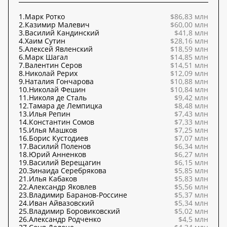
1.
Марк Ротко
$86,83 млн
2.
Казимир Малевич
$60,00 млн
3.
Василий Кандинский
$41,8 млн
4.
Хаим Сутин
$28,16 млн
5.
Алексей Явленский
$18,59 млн
6.
Марк Шагал
$14,85 млн
7.
Валентин Серов
$14,51 млн
8.
Николай Рерих
$12,09 млн
9.
Наталия Гончарова
$10,88 млн
10.
Николай Фешин
$10,84 млн
11.
Николя де Сталь
$9,42 млн
12.
Тамара де Лемпицка
$8,48 млн
13.
Илья Репин
$7,43 млн
14.
Константин Сомов
$7,33 млн
15.
Илья Машков
$7,25 млн
16.
Борис Кустодиев
$7,07 млн
17.
Василий Поленов
$6,34 млн
18.
Юрий Анненков
$6,27 млн
19.
Василий Верещагин
$6,15 млн
20.
Зинаида Серебрякова
$5,85 млн
21.
Илья Кабаков
$5,83 млн
22.
Александр Яковлев
$5,56 млн
23.
Владимир Баранов-Россине
$5,37 млн
24.
Иван Айвазовский
$5,34 млн
25.
Владимир Боровиковский
$5,02 млн
26.
Александр Родченко
$4,5 млн