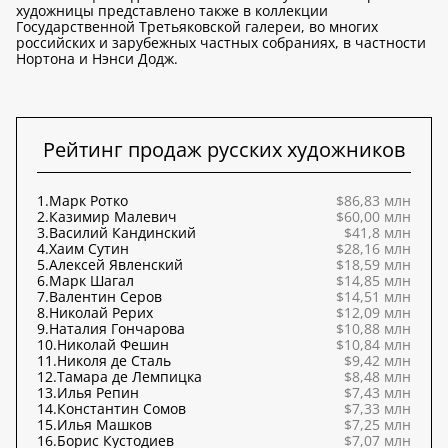
художницы представлено также в коллекции
Государственной Третьяковской галереи, во многих
российских и зарубежных частных собраниях, в частности
Нортона и Нэнси Додж.
Рейтинг продаж русских художников
1.
Марк Ротко
$86,83 млн
2.
Казимир Малевич
$60,00 млн
3.
Василий Кандинский
$41,8 млн
4.
Хаим Сутин
$28,16 млн
5.
Алексей Явленский
$18,59 млн
6.
Марк Шагал
$14,85 млн
7.
Валентин Серов
$14,51 млн
8.
Николай Рерих
$12,09 млн
9.
Наталия Гончарова
$10,88 млн
10.
Николай Фешин
$10,84 млн
11.
Николя де Сталь
$9,42 млн
12.
Тамара де Лемпицка
$8,48 млн
13.
Илья Репин
$7,43 млн
14.
Константин Сомов
$7,33 млн
15.
Илья Машков
$7,25 млн
16.
Борис Кустодиев
$7,07 млн