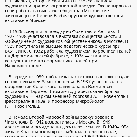
Р. Р. Фалька, который окончила в 1925 со званием
художника и правом заграничной поездки. Экспонировала
свои работы на выставке общества «Московские
живописцы» и Первой Всебелорусской художественной
выставке в Минске.
В 1926 совершила поездку во Францию и Англию. В
1927–1928 участвовала в выставках общества «Рост» и
«Объединения художников-общественников» в Москве. В
1929 поступила на высшие педагогические курсы при
ВХУТЕИНе. С 1932 работала художником по росписи тканей
на Дорогомиловской фабрике, с 1934 — старшим
консультантом по оформлению тканей при
Наркомлегпроме.
В середине 1930-х обратилась к технике пастели, создав
серию пейзажей Замоскворечья. В 1937 участвовала в
оформлении Советского павильона на Всемирной
выставке в Париже. В том же году арестованы братья
художницы — нарком внешней торговли А. П. Розенгольц
(расстрелян в 1938) и профессор-микробиолог
Г. П. Розенгольц.
В начале Второй мировой войны эвакуирована в
Чистополь. В 1942 возвратилась в Москву. В 1949
арестована и осуждена на десять лет ссылки. В 1949–1954
жила в Красноярском крае, работала на лесоповале,
маляром, санитаркой, медсестрой; в 1954–1956 работала в