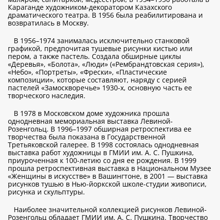
Караганде художником-декоратором Казахского
драматического театра. В 1956 была реабилитирована и
возвратилась в Москву.
В 1956–1974 занималась исключительно станковой
графикой, предпочитая тушевые рисунки кистью или
пером, а также пастель. Создала обширные циклы
«Деревья», «Болота», «Люди» («Рембрандтовская серия»),
«Небо», «Портреты», «Фрески», «Пластические
композиции», которые составляют, наряду с серией
пастелей «Замоскворечье» 1930-х, основную часть ее
творческого наследия.
В 1978 в Московском доме художника прошла
однодневная мемориальная выставка Левиной-
Розенгольц. В 1996–1997 обширная ретроспектива ее
творчества была показана в Государственной
Третьяковской галерее. В 1998 состоялась однодневная
выставка работ художницы в ГМИИ им. А. С. Пушкина,
приуроченная к 100-летию со дня ее рождения. В 1999
прошла ретроспективная выставка в Национальном Музее
«Женщины в искусстве» в Вашингтоне, в 2001 — выставка
рисунков тушью в Нью-йоркской школе-студии живописи,
рисунка и скульптуры.
Наиболее значительной коллекцией рисунков Левиной-
Розенгольц обладает ГМИИ им. А. С. Пушкина. Творчество