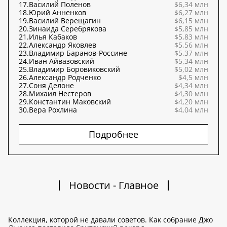
17.
Василий Поленов
$6,34 млн
18.
Юрий Анненков
$6,27 млн
19.
Василий Верещагин
$6,15 млн
20.
Зинаида Серебрякова
$5,85 млн
21.
Илья Кабаков
$5,83 млн
22.
Александр Яковлев
$5,56 млн
23.
Владимир Баранов-Россине
$5,37 млн
24.
Иван Айвазовский
$5,34 млн
25.
Владимир Боровиковский
$5,02 млн
26.
Александр Родченко
$4,5 млн
27.
Соня Делоне
$4,34 млн
28.
Михаил Нестеров
$4,30 млн
29.
Константин Маковский
$4,20 млн
30.
Вера Рохлина
$4,04 млн
Подробнее
Новости - Главное
Коллекция, которой не давали советов. Как собрание Джо