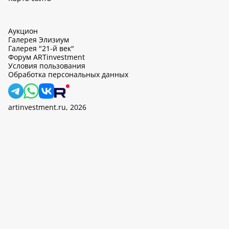
Аукцион
Галерея Элизиум
Галерея "21-й век"
Форум ARTinvestment
Условия пользования
Обработка персональных данных
artinvestment.ru, 2026
На этом сайте используются cookie, может вестись сбор данных
об IP-адресах и местоположении пользователей. Продолжив
работу с этим сайтом, вы подтверждаете свое согласие на