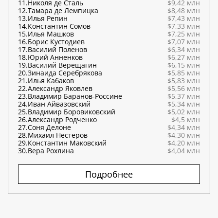
11.
Николя де Сталь
$9,42 млн
12.
Тамара де Лемпицка
$8,48 млн
13.
Илья Репин
$7,43 млн
14.
Константин Сомов
$7,33 млн
15.
Илья Машков
$7,25 млн
16.
Борис Кустодиев
$7,07 млн
17.
Василий Поленов
$6,34 млн
18.
Юрий Анненков
$6,27 млн
19.
Василий Верещагин
$6,15 млн
20.
Зинаида Серебрякова
$5,85 млн
21.
Илья Кабаков
$5,83 млн
22.
Александр Яковлев
$5,56 млн
23.
Владимир Баранов-Россине
$5,37 млн
24.
Иван Айвазовский
$5,34 млн
25.
Владимир Боровиковский
$5,02 млн
26.
Александр Родченко
$4,5 млн
27.
Соня Делоне
$4,34 млн
28.
Михаил Нестеров
$4,30 млн
29.
Константин Маковский
$4,20 млн
30.
Вера Рохлина
$4,04 млн
Подробнее