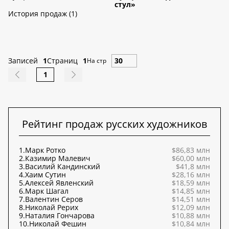
стул»
История продаж (1)
Записей
1
Страниц
1
На стр
1
Рейтинг продаж русских художников
1.
Марк Ротко
$86,83 млн
2.
Казимир Малевич
$60,00 млн
3.
Василий Кандинский
$41,8 млн
4.
Хаим Сутин
$28,16 млн
5.
Алексей Явленский
$18,59 млн
6.
Марк Шагал
$14,85 млн
7.
Валентин Серов
$14,51 млн
8.
Николай Рерих
$12,09 млн
9.
Наталия Гончарова
$10,88 млн
10.
Николай Фешин
$10,84 млн