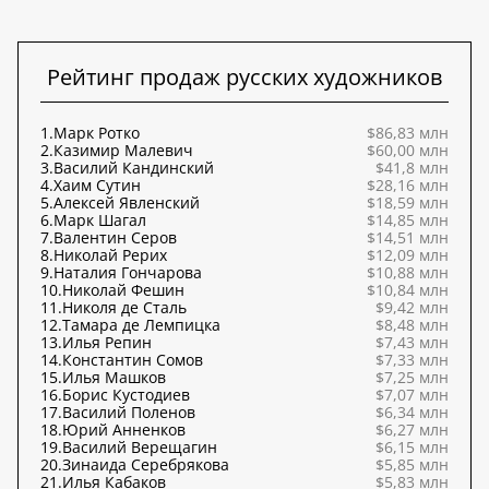
Рейтинг продаж русских художников
1.
Марк Ротко
$86,83 млн
2.
Казимир Малевич
$60,00 млн
3.
Василий Кандинский
$41,8 млн
4.
Хаим Сутин
$28,16 млн
5.
Алексей Явленский
$18,59 млн
6.
Марк Шагал
$14,85 млн
7.
Валентин Серов
$14,51 млн
8.
Николай Рерих
$12,09 млн
9.
Наталия Гончарова
$10,88 млн
10.
Николай Фешин
$10,84 млн
11.
Николя де Сталь
$9,42 млн
12.
Тамара де Лемпицка
$8,48 млн
13.
Илья Репин
$7,43 млн
14.
Константин Сомов
$7,33 млн
15.
Илья Машков
$7,25 млн
16.
Борис Кустодиев
$7,07 млн
17.
Василий Поленов
$6,34 млн
18.
Юрий Анненков
$6,27 млн
19.
Василий Верещагин
$6,15 млн
20.
Зинаида Серебрякова
$5,85 млн
21.
Илья Кабаков
$5,83 млн