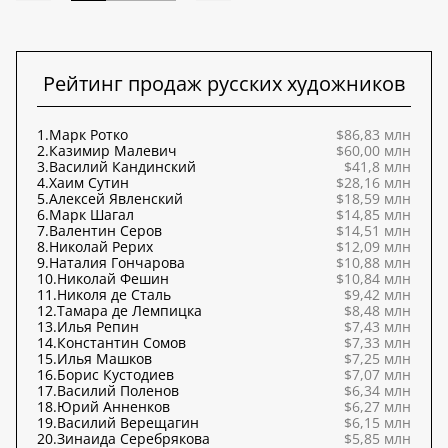
Рейтинг продаж русских художников
1.
Марк Ротко
$86,83 млн
2.
Казимир Малевич
$60,00 млн
3.
Василий Кандинский
$41,8 млн
4.
Хаим Сутин
$28,16 млн
5.
Алексей Явленский
$18,59 млн
6.
Марк Шагал
$14,85 млн
7.
Валентин Серов
$14,51 млн
8.
Николай Рерих
$12,09 млн
9.
Наталия Гончарова
$10,88 млн
10.
Николай Фешин
$10,84 млн
11.
Николя де Сталь
$9,42 млн
12.
Тамара де Лемпицка
$8,48 млн
13.
Илья Репин
$7,43 млн
14.
Константин Сомов
$7,33 млн
15.
Илья Машков
$7,25 млн
16.
Борис Кустодиев
$7,07 млн
17.
Василий Поленов
$6,34 млн
18.
Юрий Анненков
$6,27 млн
19.
Василий Верещагин
$6,15 млн
20.
Зинаида Серебрякова
$5,85 млн