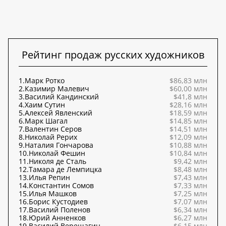
Рейтинг продаж русских художников
1.
Марк Ротко
$86,83 млн
2.
Казимир Малевич
$60,00 млн
3.
Василий Кандинский
$41,8 млн
4.
Хаим Сутин
$28,16 млн
5.
Алексей Явленский
$18,59 млн
6.
Марк Шагал
$14,85 млн
7.
Валентин Серов
$14,51 млн
8.
Николай Рерих
$12,09 млн
9.
Наталия Гончарова
$10,88 млн
10.
Николай Фешин
$10,84 млн
11.
Николя де Сталь
$9,42 млн
12.
Тамара де Лемпицка
$8,48 млн
13.
Илья Репин
$7,43 млн
14.
Константин Сомов
$7,33 млн
15.
Илья Машков
$7,25 млн
16.
Борис Кустодиев
$7,07 млн
17.
Василий Поленов
$6,34 млн
18.
Юрий Анненков
$6,27 млн
19.
Василий Верещагин
$6,15 млн