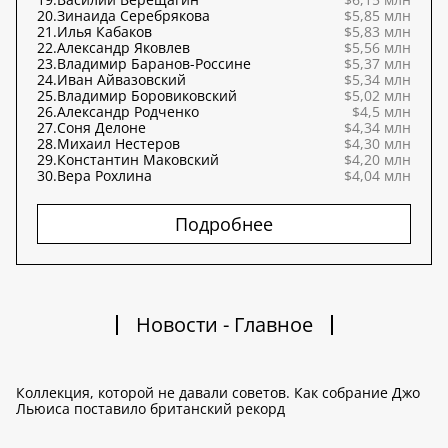
20.
Зинаида Серебрякова
$5,85 млн
21.
Илья Кабаков
$5,83 млн
22.
Александр Яковлев
$5,56 млн
23.
Владимир Баранов-Россине
$5,37 млн
24.
Иван Айвазовский
$5,34 млн
25.
Владимир Боровиковский
$5,02 млн
26.
Александр Родченко
$4,5 млн
27.
Соня Делоне
$4,34 млн
28.
Михаил Нестеров
$4,30 млн
29.
Константин Маковский
$4,20 млн
30.
Вера Рохлина
$4,04 млн
Подробнее
Новости - Главное
Коллекция, которой не давали советов. Как собрание Джо
Льюиса поставило британский рекорд