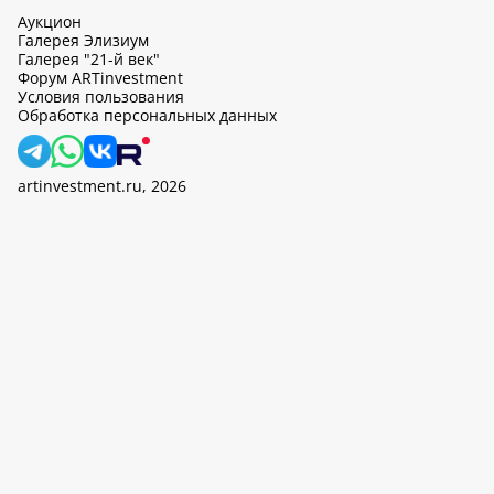
Аукцион
Галерея Элизиум
Галерея "21-й век"
Форум ARTinvestment
Условия пользования
Обработка персональных данных
artinvestment.ru, 2026
На этом сайте используются cookie, может вестись сбор данных
об IP-адресах и местоположении пользователей. Продолжив
работу с этим сайтом, вы подтверждаете свое согласие на
обработку персональных данных в соответствии с законом N
152-ФЗ «О персональных данных» и
«Политикой ООО «АртИн»
в отношении обработки персональных данных».