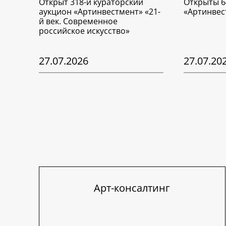
Открыт 318-й кураторский
Открыты 6
аукцион «Артинвестмент» «21-
«Артинвес
й век. Современное
российское искусство»
27.07.2026
27.07.20
Арт-консалтинг