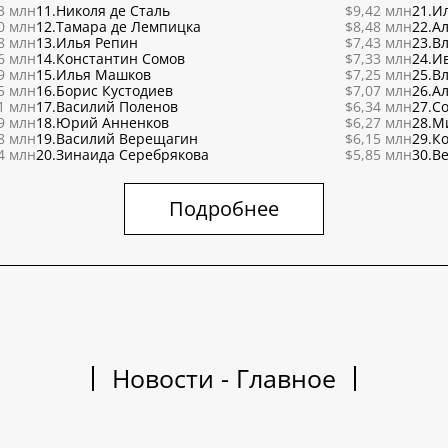
3 млн
11.
Николя де Сталь
$9,42 млн
21.
Ил
0 млн
12.
Тамара де Лемпицка
$8,48 млн
22.
Ал
8 млн
13.
Илья Репин
$7,43 млн
23.
В
6 млн
14.
Константин Сомов
$7,33 млн
24.
И
9 млн
15.
Илья Машков
$7,25 млн
25.
В
5 млн
16.
Борис Кустодиев
$7,07 млн
26.
Ал
1 млн
17.
Василий Поленов
$6,34 млн
27.
С
9 млн
18.
Юрий Анненков
$6,27 млн
28.
М
8 млн
19.
Василий Верещагин
$6,15 млн
29.
К
4 млн
20.
Зинаида Серебрякова
$5,85 млн
30.
Ве
Подробнее
Новости - Главное