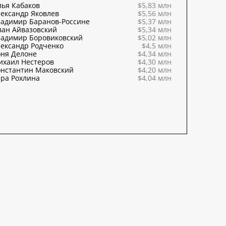
ья Кабаков
$5,83 млн
ександр Яковлев
$5,56 млн
ладимир Баранов-Россине
$5,37 млн
ван Айвазовский
$5,34 млн
ладимир Боровиковский
$5,02 млн
ександр Родченко
$4,5 млн
оня Делоне
$4,34 млн
ихаил Нестеров
$4,30 млн
онстантин Маковский
$4,20 млн
ра Рохлина
$4,04 млн