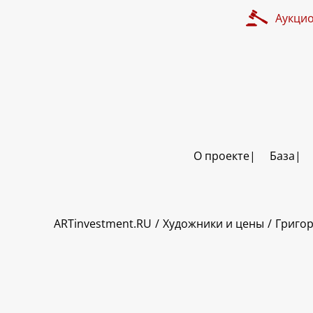
Аукци
О проекте
База
ART INVESTMENT
ARTinvestment.RU
Художники и цены
Григо