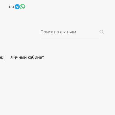
18+
ек
Личный кабинет