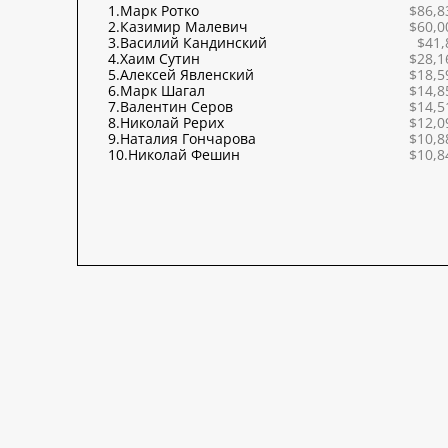
1.
Марк Ротко
$86,8
2.
Казимир Малевич
$60,0
3.
Василий Кандинский
$41,
4.
Хаим Сутин
$28,1
5.
Алексей Явленский
$18,5
6.
Марк Шагал
$14,8
7.
Валентин Серов
$14,5
8.
Николай Рерих
$12,0
9.
Наталия Гончарова
$10,8
10.
Николай Фешин
$10,8