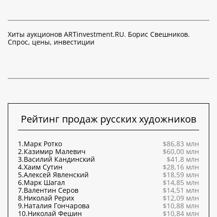
Хиты аукционов ARTinvestment.RU. Борис Свешников.
Спрос, цены, инвестиции
Рейтинг продаж русских художников
1.
Марк Ротко
$86,83 млн
2.
Казимир Малевич
$60,00 млн
3.
Василий Кандинский
$41,8 млн
4.
Хаим Сутин
$28,16 млн
5.
Алексей Явленский
$18,59 млн
6.
Марк Шагал
$14,85 млн
7.
Валентин Серов
$14,51 млн
8.
Николай Рерих
$12,09 млн
9.
Наталия Гончарова
$10,88 млн
10.
Николай Фешин
$10,84 млн