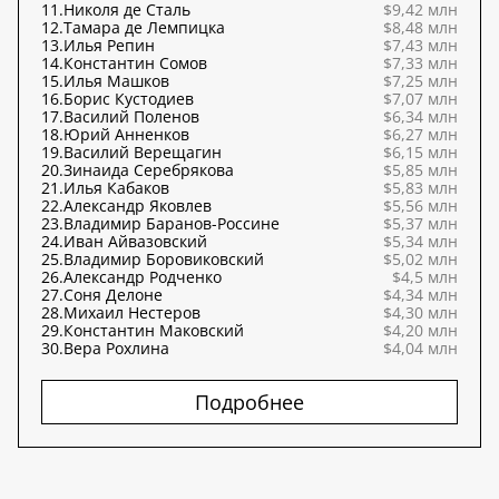
11.
Николя де Сталь
$9,42 млн
12.
Тамара де Лемпицка
$8,48 млн
13.
Илья Репин
$7,43 млн
14.
Константин Сомов
$7,33 млн
15.
Илья Машков
$7,25 млн
16.
Борис Кустодиев
$7,07 млн
17.
Василий Поленов
$6,34 млн
18.
Юрий Анненков
$6,27 млн
19.
Василий Верещагин
$6,15 млн
20.
Зинаида Серебрякова
$5,85 млн
21.
Илья Кабаков
$5,83 млн
22.
Александр Яковлев
$5,56 млн
23.
Владимир Баранов-Россине
$5,37 млн
24.
Иван Айвазовский
$5,34 млн
25.
Владимир Боровиковский
$5,02 млн
26.
Александр Родченко
$4,5 млн
27.
Соня Делоне
$4,34 млн
28.
Михаил Нестеров
$4,30 млн
29.
Константин Маковский
$4,20 млн
30.
Вера Рохлина
$4,04 млн
Подробнее