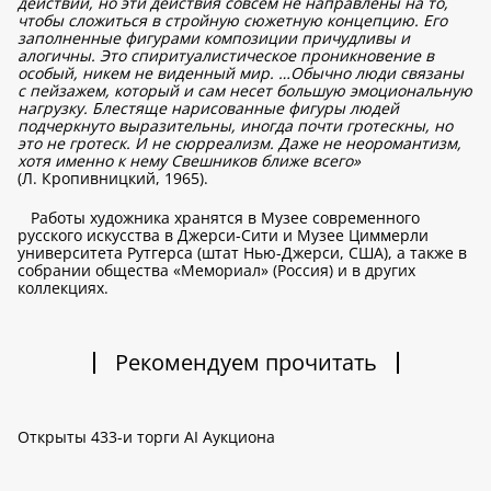
действии, но эти действия совсем не направлены на то,
чтобы сложиться в стройную сюжетную концепцию. Его
заполненные фигурами композиции причудливы и
алогичны. Это спиритуалистическое проникновение в
особый, никем не виденный мир. …Обычно люди связаны
с пейзажем, который и сам несет большую эмоциональную
нагрузку. Блестяще нарисованные фигуры людей
подчеркнуто выразительны, иногда почти гротескны, но
это не гротеск. И не сюрреализм. Даже не неоромантизм,
хотя именно к нему Свешников ближе всего»
(Л. Кропивницкий, 1965).
Работы художника хранятся в Музее современного
русского искусства в Джерси-Сити и Музее Циммерли
университета Рутгерса (штат Нью-Джерси, США), а также в
собрании общества «Мемориал» (Россия) и в других
коллекциях.
Рекомендуем прочитать
Открыты 433-и торги AI Аукциона