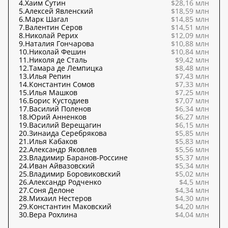
4.
Хаим Сутин
$28,16 млн
5.
Алексей Явленский
$18,59 млн
6.
Марк Шагал
$14,85 млн
7.
Валентин Серов
$14,51 млн
8.
Николай Рерих
$12,09 млн
9.
Наталия Гончарова
$10,88 млн
10.
Николай Фешин
$10,84 млн
11.
Николя де Сталь
$9,42 млн
12.
Тамара де Лемпицка
$8,48 млн
13.
Илья Репин
$7,43 млн
14.
Константин Сомов
$7,33 млн
15.
Илья Машков
$7,25 млн
16.
Борис Кустодиев
$7,07 млн
17.
Василий Поленов
$6,34 млн
18.
Юрий Анненков
$6,27 млн
19.
Василий Верещагин
$6,15 млн
20.
Зинаида Серебрякова
$5,85 млн
21.
Илья Кабаков
$5,83 млн
22.
Александр Яковлев
$5,56 млн
23.
Владимир Баранов-Россине
$5,37 млн
24.
Иван Айвазовский
$5,34 млн
25.
Владимир Боровиковский
$5,02 млн
26.
Александр Родченко
$4,5 млн
27.
Соня Делоне
$4,34 млн
28.
Михаил Нестеров
$4,30 млн
29.
Константин Маковский
$4,20 млн
30.
Вера Рохлина
$4,04 млн