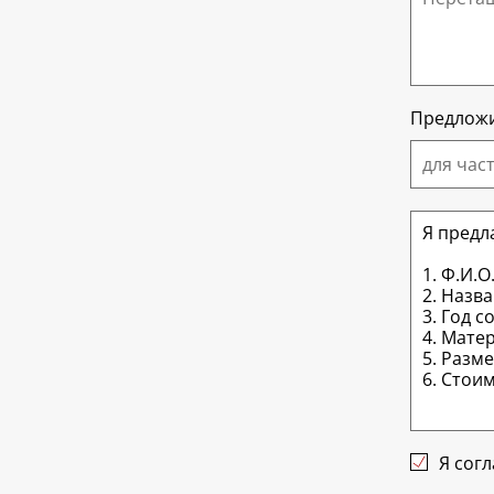
Предложи
для час
Я сог