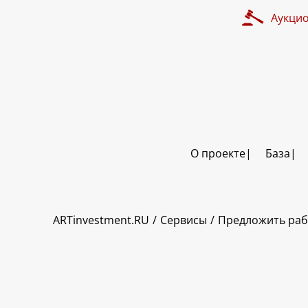
Аукци
О проекте
База
ART INVESTMENT
ARTinvestment.RU
Сервисы
Предложить раб