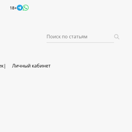
18+
ек
Личный кабинет