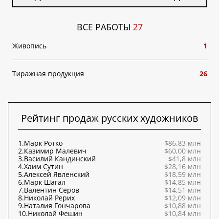
ВСЕ РАБОТЫ
27
Живопись
1
Тиражная продукция
26
Рейтинг продаж русских художников
1.
Марк Ротко
$86,83 млн
2.
Казимир Малевич
$60,00 млн
3.
Василий Кандинский
$41,8 млн
4.
Хаим Сутин
$28,16 млн
5.
Алексей Явленский
$18,59 млн
6.
Марк Шагал
$14,85 млн
7.
Валентин Серов
$14,51 млн
8.
Николай Рерих
$12,09 млн
9.
Наталия Гончарова
$10,88 млн
10.
Николай Фешин
$10,84 млн