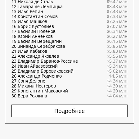
11.
Николя де Сталь
$9,42 млн
12.
Тамара де Лемпицка
$8,48 млн
13.
Илья Репин
$7,43 млн
14.
Константин Сомов
$7,33 млн
15.
Илья Машков
$7,25 млн
16.
Борис Кустодиев
$7,07 млн
17.
Василий Поленов
$6,34 млн
18.
Юрий Анненков
$6,27 млн
19.
Василий Верещагин
$6,15 млн
20.
Зинаида Серебрякова
$5,85 млн
21.
Илья Кабаков
$5,83 млн
22.
Александр Яковлев
$5,56 млн
23.
Владимир Баранов-Россине
$5,37 млн
24.
Иван Айвазовский
$5,34 млн
25.
Владимир Боровиковский
$5,02 млн
26.
Александр Родченко
$4,5 млн
27.
Соня Делоне
$4,34 млн
28.
Михаил Нестеров
$4,30 млн
29.
Константин Маковский
$4,20 млн
30.
Вера Рохлина
$4,04 млн
Подробнее