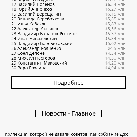
17.
Василий Поленов
$6,34 млн
18.
Юрий Анненков
$6,27 млн
19.
Василий Верещагин
$6,15 млн
20.
Зинаида Серебрякова
$5,85 млн
21.
Илья Кабаков
$5,83 млн
22.
Александр Яковлев
$5,56 млн
23.
Владимир Баранов-Россине
$5,37 млн
24.
Иван Айвазовский
$5,34 млн
25.
Владимир Боровиковский
$5,02 млн
26.
Александр Родченко
$4,5 млн
27.
Соня Делоне
$4,34 млн
28.
Михаил Нестеров
$4,30 млн
29.
Константин Маковский
$4,20 млн
30.
Вера Рохлина
$4,04 млн
Подробнее
Новости - Главное
Коллекция, которой не давали советов. Как собрание Джо