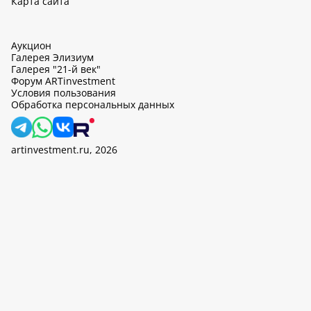
Карта сайта
Аукцион
Галерея Элизиум
Галерея "21-й век"
Форум ARTinvestment
Условия пользования
Обработка персональных данных
artinvestment.ru, 2026
На этом сайте используются cookie, может вестись сбор данных
об IP-адресах и местоположении пользователей. Продолжив
работу с этим сайтом, вы подтверждаете свое согласие на