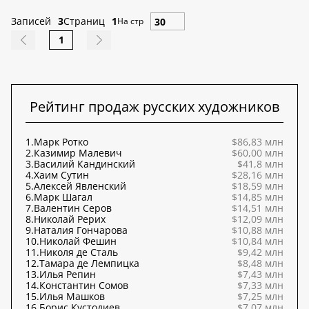
Записей
3
Страниц
1
На стр
1
Рейтинг продаж русских художников
1.
Марк Ротко
$86,83 млн
2.
Казимир Малевич
$60,00 млн
3.
Василий Кандинский
$41,8 млн
4.
Хаим Сутин
$28,16 млн
5.
Алексей Явленский
$18,59 млн
6.
Марк Шагал
$14,85 млн
7.
Валентин Серов
$14,51 млн
8.
Николай Рерих
$12,09 млн
9.
Наталия Гончарова
$10,88 млн
10.
Николай Фешин
$10,84 млн
11.
Николя де Сталь
$9,42 млн
12.
Тамара де Лемпицка
$8,48 млн
13.
Илья Репин
$7,43 млн
14.
Константин Сомов
$7,33 млн
15.
Илья Машков
$7,25 млн
16.
Борис Кустодиев
$7,07 млн