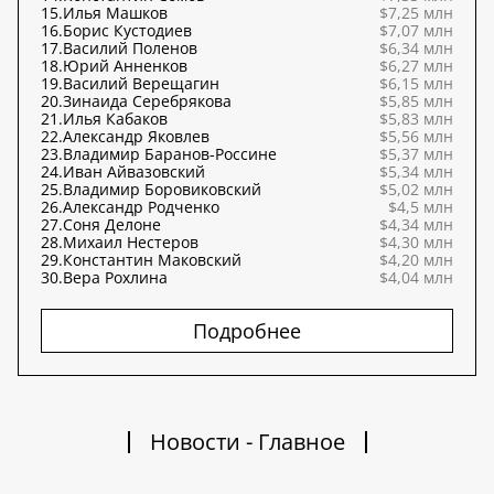
15.
Илья Машков
$7,25 млн
16.
Борис Кустодиев
$7,07 млн
17.
Василий Поленов
$6,34 млн
18.
Юрий Анненков
$6,27 млн
19.
Василий Верещагин
$6,15 млн
20.
Зинаида Серебрякова
$5,85 млн
21.
Илья Кабаков
$5,83 млн
22.
Александр Яковлев
$5,56 млн
23.
Владимир Баранов-Россине
$5,37 млн
24.
Иван Айвазовский
$5,34 млн
25.
Владимир Боровиковский
$5,02 млн
26.
Александр Родченко
$4,5 млн
27.
Соня Делоне
$4,34 млн
28.
Михаил Нестеров
$4,30 млн
29.
Константин Маковский
$4,20 млн
30.
Вера Рохлина
$4,04 млн
Подробнее
Новости - Главное