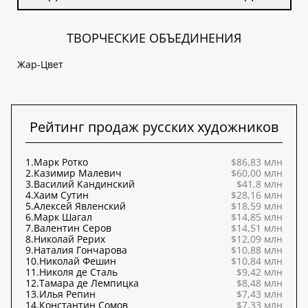
ТВОРЧЕСКИЕ ОБЪЕДИНЕНИЯ
Жар-Цвет
Рейтинг продаж русских художников
1.
Марк Ротко
$86,83 млн
2.
Казимир Малевич
$60,00 млн
3.
Василий Кандинский
$41,8 млн
4.
Хаим Сутин
$28,16 млн
5.
Алексей Явленский
$18,59 млн
6.
Марк Шагал
$14,85 млн
7.
Валентин Серов
$14,51 млн
8.
Николай Рерих
$12,09 млн
9.
Наталия Гончарова
$10,88 млн
10.
Николай Фешин
$10,84 млн
11.
Николя де Сталь
$9,42 млн
12.
Тамара де Лемпицка
$8,48 млн
13.
Илья Репин
$7,43 млн
14.
Константин Сомов
$7,33 млн