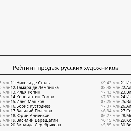
Рейтинг продаж русских художников
3 млн
11.
Николя де Сталь
$9,42 млн
21.
Ил
0 млн
12.
Тамара де Лемпицка
$8,48 млн
22.
Ал
8 млн
13.
Илья Репин
$7,43 млн
23.
В
6 млн
14.
Константин Сомов
$7,33 млн
24.
И
9 млн
15.
Илья Машков
$7,25 млн
25.
В
5 млн
16.
Борис Кустодиев
$7,07 млн
26.
Ал
1 млн
17.
Василий Поленов
$6,34 млн
27.
С
9 млн
18.
Юрий Анненков
$6,27 млн
28.
М
8 млн
19.
Василий Верещагин
$6,15 млн
29.
К
4 млн
20.
Зинаида Серебрякова
$5,85 млн
30.
Ве