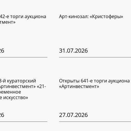
42-е торги аукциона
Арт-кинозал: «Кристоферы»
тмент»
26
31.07.2026
8-й кураторский
Открыты 641-е торги аукциона
Артинвестмент» «21-
«Артинвестмент»
временное
е искусство»
26
27.07.2026