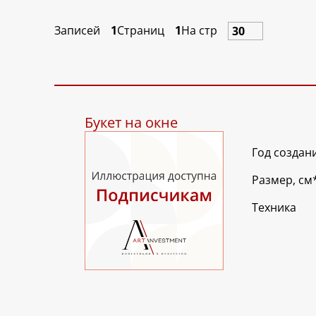
Записей
1
Страниц
1
На стр
Букет на окне
Год создан
Размер, см
Техника