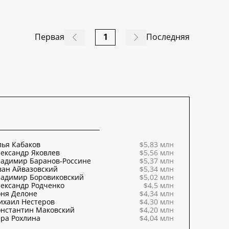
Первая
1
Последняя
ья Кабаков
$5,83 млн
ександр Яковлев
$5,56 млн
ладимир Баранов-Россине
$5,37 млн
ван Айвазовский
$5,34 млн
ладимир Боровиковский
$5,02 млн
ександр Родченко
$4,5 млн
оня Делоне
$4,34 млн
ихаил Нестеров
$4,30 млн
онстантин Маковский
$4,20 млн
ра Рохлина
$4,04 млн