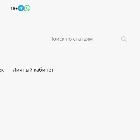
18+
ек
Личный кабинет