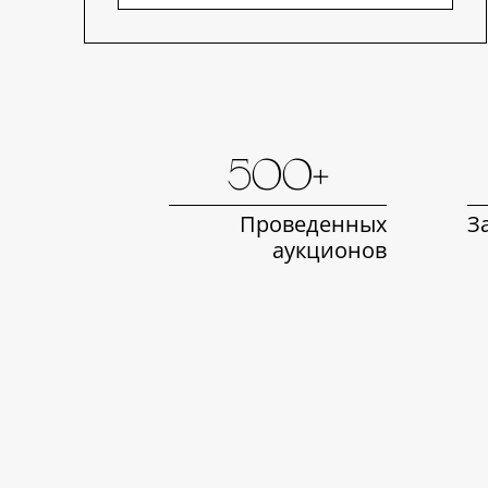
500+
Проведенных
З
аукционов