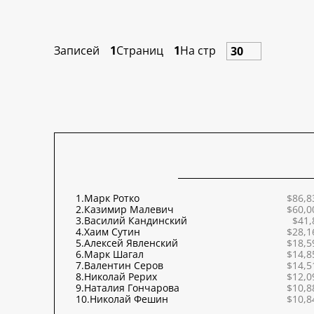
Записей
1
Страниц
1
На стр
1.
Марк Ротко
$86,8
2.
Казимир Малевич
$60,0
3.
Василий Кандинский
$41,
4.
Хаим Сутин
$28,1
5.
Алексей Явленский
$18,5
6.
Марк Шагал
$14,8
7.
Валентин Серов
$14,5
8.
Николай Рерих
$12,0
9.
Наталия Гончарова
$10,8
10.
Николай Фешин
$10,8