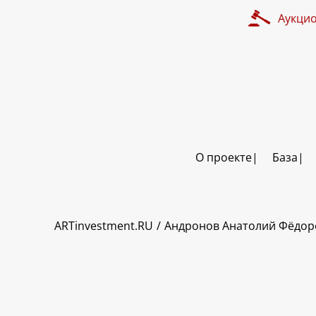
Аукци
О проекте
База
ART INVESTMENT
ARTinvestment.RU
Андронов Анатолий Фёдор