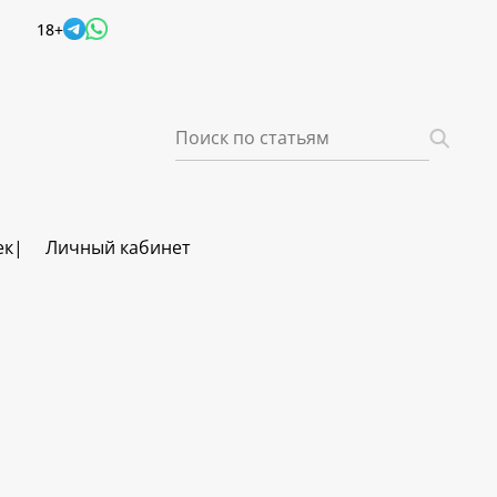
18+
ек
Личный кабинет