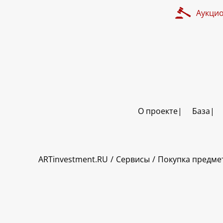
Аукци
О проекте
База
ART INVESTMENT
ARTinvestment.RU
Сервисы
Покупка предмет