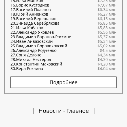
15.
Илья Машков
$7,25 млн
16.
Борис Кустодиев
$7,07 млн
17.
Василий Поленов
$6,34 млн
18.
Юрий Анненков
$6,27 млн
19.
Василий Верещагин
$6,15 млн
20.
Зинаида Серебрякова
$5,85 млн
21.
Илья Кабаков
$5,83 млн
22.
Александр Яковлев
$5,56 млн
23.
Владимир Баранов-Россине
$5,37 млн
24.
Иван Айвазовский
$5,34 млн
25.
Владимир Боровиковский
$5,02 млн
26.
Александр Родченко
$4,5 млн
27.
Соня Делоне
$4,34 млн
28.
Михаил Нестеров
$4,30 млн
29.
Константин Маковский
$4,20 млн
30.
Вера Рохлина
$4,04 млн
Подробнее
Новости - Главное