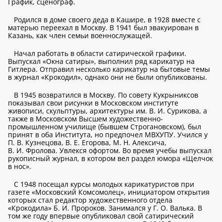
График, сценограф.
Родился в доме своего деда в Кашире, в 1928 вместе с
матерью переехал в Москву. В 1941 был эвакуирован в
Казань, как член семьи военнослужащей.
Начал работать в области сатирической графики.
Выпускал «Окна сатиры», выполнил ряд карикатур на
Гитлера. Отправил несколько карикатур на бытовые темы
в журнал «Крокодил», однако они не были опубликованы.
В 1945 возвратился в Москву. По совету Кукрыниксов
показывал свои рисунки в Московском институте
живописи, скульптуры, архитектуры им. В. И. Сурикова, а
также в Московском Высшем художественно-
промышленном училище (бывшем Строгановском), был
принят в оба Института, но предпочел МВХУПУ. Учился у
П. В. Кузнецова, В. Е. Егорова, М. Н. Алексича,
В. И. Фролова. Увлекся офортом. Во время учебы выпускал
рукописный журнал, в котором вел раздел юмора «Щелчок
в нос».
С 1948 посещал курсы молодых карикатуристов при
газете «Московский Комсомолец», инициатором открытия
которых стал редактор художественного отдела
«Крокодила» Б. И. Пророков. Занимался у Г. О. Валька. В
том же году впервые опубликовал свой сатирический