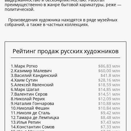
преимущественно в жанре бытовой карикатуры, реже —
политической.
Произведения художника находятся в ряде музейных
собраний, а также в частных коллекциях.
Рейтинг продаж русских художников
1.
Марк Ротко
$86,83 млн
2.
Казимир Малевич
$60,00 млн
3.
Василий Кандинский
$41,8 млн
4.
Хаим Сутин
$28,16 млн
5.
Алексей Явленский
$18,59 млн
6.
Марк Шагал
$14,85 млн
7.
Валентин Серов
$14,51 млн
8.
Николай Рерих
$12,09 млн
9.
Наталия Гончарова
$10,88 млн
10.
Николай Фешин
$10,84 млн
11.
Николя де Сталь
$9,42 млн
12.
Тамара де Лемпицка
$8,48 млн
13.
Илья Репин
$7,43 млн
14.
Константин Сомов
$7,33 млн