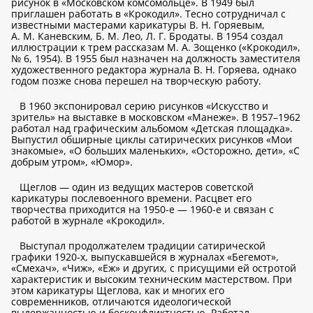
рисунок в «Московском комсомольце». В 1949 был
приглашен работать в «Крокодил». Тесно сотрудничал с
известными мастерами карикатуры В. Н. Горяевым,
А. М. Каневским, Б. М. Лео, Л. Г. Бродаты. В 1954 создал
иллюстрации к трем рассказам М. А. Зощенко («Крокодил»,
№ 6, 1954). В 1955 был назначен на должность заместителя
художественного редактора журнала В. Н. Горяева, однако
годом позже снова перешел на творческую работу.
В 1960 экспонировал серию рисунков «Искусство и
зритель» на выставке в московском «Манеже». В 1957–1962
работал над графическим альбомом «Детская площадка».
Выпустил обширные циклы сатирических рисунков «Мои
знакомые», «О больших маленьких», «Осторожно, дети», «С
добрым утром», «Юмор».
Щеглов — один из ведущих мастеров советской
карикатуры послевоенного времени. Расцвет его
творчества приходится на 1950-е — 1960-е и связан с
работой в журнале «Крокодил».
Выступал продолжателем традиции сатирической
графики 1920-х, выпускавшейся в журналах «Бегемот»,
«Смехач», «Чиж», «Еж» и других, с присущими ей остротой
характеристик и высоким техническим мастерством. При
этом карикатуры Щеглова, как и многих его
современников, отличаются идеологической
выдержанностью и бесконфликтностью. Работал