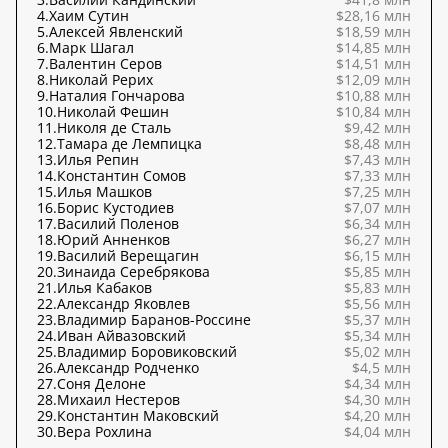
4.
Хаим Сутин
$28,16 млн
5.
Алексей Явленский
$18,59 млн
6.
Марк Шагал
$14,85 млн
7.
Валентин Серов
$14,51 млн
8.
Николай Рерих
$12,09 млн
9.
Наталия Гончарова
$10,88 млн
10.
Николай Фешин
$10,84 млн
11.
Николя де Сталь
$9,42 млн
12.
Тамара де Лемпицка
$8,48 млн
13.
Илья Репин
$7,43 млн
14.
Константин Сомов
$7,33 млн
15.
Илья Машков
$7,25 млн
16.
Борис Кустодиев
$7,07 млн
17.
Василий Поленов
$6,34 млн
18.
Юрий Анненков
$6,27 млн
19.
Василий Верещагин
$6,15 млн
20.
Зинаида Серебрякова
$5,85 млн
21.
Илья Кабаков
$5,83 млн
22.
Александр Яковлев
$5,56 млн
23.
Владимир Баранов-Россине
$5,37 млн
24.
Иван Айвазовский
$5,34 млн
25.
Владимир Боровиковский
$5,02 млн
26.
Александр Родченко
$4,5 млн
27.
Соня Делоне
$4,34 млн
28.
Михаил Нестеров
$4,30 млн
29.
Константин Маковский
$4,20 млн
30.
Вера Рохлина
$4,04 млн