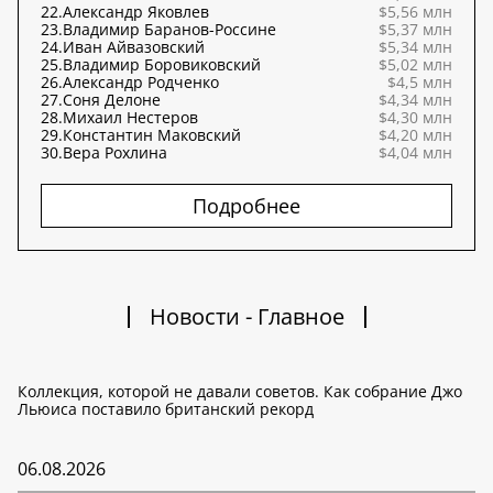
22.
Александр Яковлев
$5,56 млн
23.
Владимир Баранов-Россине
$5,37 млн
24.
Иван Айвазовский
$5,34 млн
25.
Владимир Боровиковский
$5,02 млн
26.
Александр Родченко
$4,5 млн
27.
Соня Делоне
$4,34 млн
28.
Михаил Нестеров
$4,30 млн
29.
Константин Маковский
$4,20 млн
30.
Вера Рохлина
$4,04 млн
Подробнее
Новости - Главное
Коллекция, которой не давали советов. Как собрание Джо
Льюиса поставило британский рекорд
06.08.2026