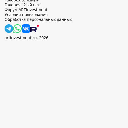
Галерея "21-й век"
Форум ARTinvestment
Условия пользования
Обработка персональных данных
artinvestment.ru, 2026
На этом сайте используются cookie, может вестись сбор данных
об IP-адресах и местоположении пользователей. Продолжив
работу с этим сайтом, вы подтверждаете свое согласие на
обработку персональных данных в соответствии с законом N
152-ФЗ «О персональных данных» и
«Политикой ООО «АртИн»
в отношении обработки персональных данных».
OK