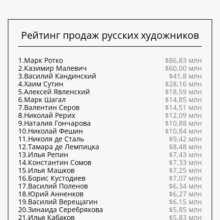
Рейтинг продаж русских художников
1.
Марк Ротко
$86,83 млн
2.
Казимир Малевич
$60,00 млн
3.
Василий Кандинский
$41,8 млн
4.
Хаим Сутин
$28,16 млн
5.
Алексей Явленский
$18,59 млн
6.
Марк Шагал
$14,85 млн
7.
Валентин Серов
$14,51 млн
8.
Николай Рерих
$12,09 млн
9.
Наталия Гончарова
$10,88 млн
10.
Николай Фешин
$10,84 млн
11.
Николя де Сталь
$9,42 млн
12.
Тамара де Лемпицка
$8,48 млн
13.
Илья Репин
$7,43 млн
14.
Константин Сомов
$7,33 млн
15.
Илья Машков
$7,25 млн
16.
Борис Кустодиев
$7,07 млн
17.
Василий Поленов
$6,34 млн
18.
Юрий Анненков
$6,27 млн
19.
Василий Верещагин
$6,15 млн
20.
Зинаида Серебрякова
$5,85 млн
21.
Илья Кабаков
$5,83 млн