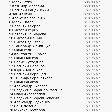
1.
Марк Ротко
$86,83 млн
2.
Казимир Малевич
$60,00 млн
3.
Василий Кандинский
$41,8 млн
4.
Хаим Сутин
$28,16 млн
5.
Алексей Явленский
$18,59 млн
6.
Марк Шагал
$14,85 млн
7.
Валентин Серов
$14,51 млн
8.
Николай Рерих
$12,09 млн
9.
Наталия Гончарова
$10,88 млн
10.
Николай Фешин
$10,84 млн
11.
Николя де Сталь
$9,42 млн
12.
Тамара де Лемпицка
$8,48 млн
13.
Илья Репин
$7,43 млн
14.
Константин Сомов
$7,33 млн
15.
Илья Машков
$7,25 млн
16.
Борис Кустодиев
$7,07 млн
17.
Василий Поленов
$6,34 млн
18.
Юрий Анненков
$6,27 млн
19.
Василий Верещагин
$6,15 млн
20.
Зинаида Серебрякова
$5,85 млн
21.
Илья Кабаков
$5,83 млн
22.
Александр Яковлев
$5,56 млн
23.
Владимир Баранов-Россине
$5,37 млн
24.
Иван Айвазовский
$5,34 млн
25.
Владимир Боровиковский
$5,02 млн
26.
Александр Родченко
$4,5 млн
27.
Соня Делоне
$4,34 млн
28.
Михаил Нестеров
$4,30 млн