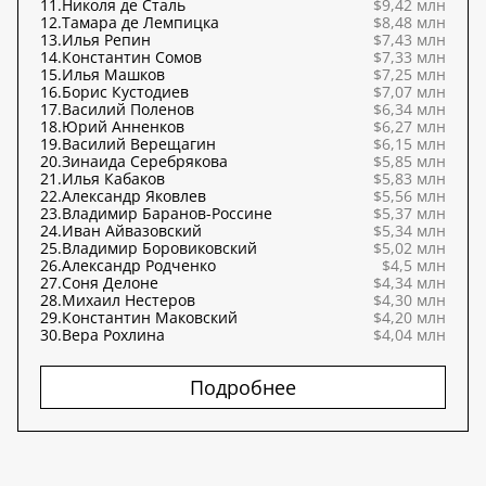
11.
Николя де Сталь
$9,42 млн
12.
Тамара де Лемпицка
$8,48 млн
13.
Илья Репин
$7,43 млн
14.
Константин Сомов
$7,33 млн
15.
Илья Машков
$7,25 млн
16.
Борис Кустодиев
$7,07 млн
17.
Василий Поленов
$6,34 млн
18.
Юрий Анненков
$6,27 млн
19.
Василий Верещагин
$6,15 млн
20.
Зинаида Серебрякова
$5,85 млн
21.
Илья Кабаков
$5,83 млн
22.
Александр Яковлев
$5,56 млн
23.
Владимир Баранов-Россине
$5,37 млн
24.
Иван Айвазовский
$5,34 млн
25.
Владимир Боровиковский
$5,02 млн
26.
Александр Родченко
$4,5 млн
27.
Соня Делоне
$4,34 млн
28.
Михаил Нестеров
$4,30 млн
29.
Константин Маковский
$4,20 млн
30.
Вера Рохлина
$4,04 млн
Подробнее