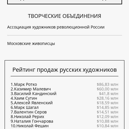
ТВОРЧЕСКИЕ ОБЪЕДИНЕНИЯ
Ассоциация художников революционной России
Московские живописцы
Рейтинг продаж русских художников
1.
Марк Ротко
$86,83 млн
2.
Казимир Малевич
$60,00 млн
3.
Василий Кандинский
$41,8 млн
4.
Хаим Сутин
$28,16 млн
5.
Алексей Явленский
$18,59 млн
6.
Марк Шагал
$14,85 млн
7.
Валентин Серов
$14,51 млн
8.
Николай Рерих
$12,09 млн
9.
Наталия Гончарова
$10,88 млн
10.
Николай Фешин
$10,84 млн