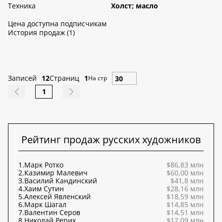
Техника
Холст; масло
Цена доступна подписчикам
История продаж (1)
Записей
12
Страниц
1
На стр
1
Рейтинг продаж русских художников
1.
Марк Ротко
$86,83 млн
2.
Казимир Малевич
$60,00 млн
3.
Василий Кандинский
$41,8 млн
4.
Хаим Сутин
$28,16 млн
5.
Алексей Явленский
$18,59 млн
6.
Марк Шагал
$14,85 млн
7.
Валентин Серов
$14,51 млн
8.
Николай Рерих
$12,09 млн