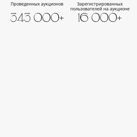
Проведенных аукционов
Зарегистрированных
пользователей на аукционе
343 000+
16 000+
Записей в базе
Художников в базе
20 век
Тел.: +7 (495) 128-35-53
Тел.: +7 (925) 905-35-53
Тел.: +7 (925) 075-35-53
21 век
Тел.: +7 (495) 128-30-55