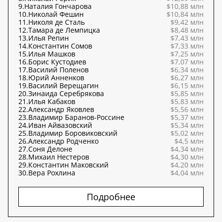
9.
Наталия Гончарова
$10,88 млн
10.
Николай Фешин
$10,84 млн
11.
Николя де Сталь
$9,42 млн
12.
Тамара де Лемпицка
$8,48 млн
13.
Илья Репин
$7,43 млн
14.
Константин Сомов
$7,33 млн
15.
Илья Машков
$7,25 млн
16.
Борис Кустодиев
$7,07 млн
17.
Василий Поленов
$6,34 млн
18.
Юрий Анненков
$6,27 млн
19.
Василий Верещагин
$6,15 млн
20.
Зинаида Серебрякова
$5,85 млн
21.
Илья Кабаков
$5,83 млн
22.
Александр Яковлев
$5,56 млн
23.
Владимир Баранов-Россине
$5,37 млн
24.
Иван Айвазовский
$5,34 млн
25.
Владимир Боровиковский
$5,02 млн
26.
Александр Родченко
$4,5 млн
27.
Соня Делоне
$4,34 млн
28.
Михаил Нестеров
$4,30 млн
29.
Константин Маковский
$4,20 млн
30.
Вера Рохлина
$4,04 млн
Подробнее