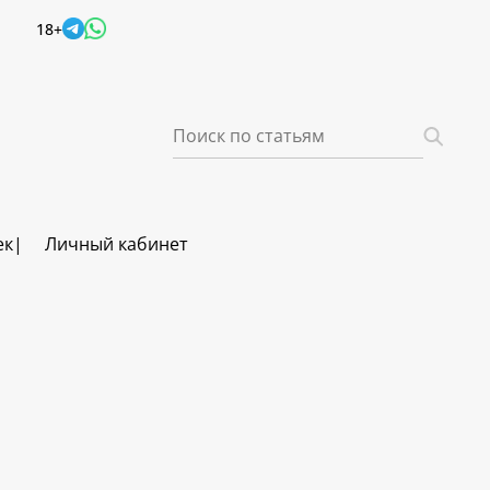
18+
ек
Личный кабинет