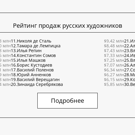
Рейтинг продаж русских художников
3 млн
11.
Николя де Сталь
$9,42 млн
21.
Ил
0 млн
12.
Тамара де Лемпицка
$8,48 млн
22.
Ал
8 млн
13.
Илья Репин
$7,43 млн
23.
В
6 млн
14.
Константин Сомов
$7,33 млн
24.
И
9 млн
15.
Илья Машков
$7,25 млн
25.
В
5 млн
16.
Борис Кустодиев
$7,07 млн
26.
Ал
1 млн
17.
Василий Поленов
$6,34 млн
27.
С
9 млн
18.
Юрий Анненков
$6,27 млн
28.
М
8 млн
19.
Василий Верещагин
$6,15 млн
29.
К
4 млн
20.
Зинаида Серебрякова
$5,85 млн
30.
Ве
Подробнее