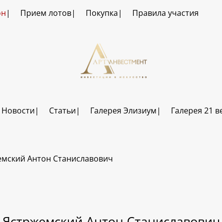
он
Прием лотов
Покупка
Правила участия
Новости
Статьи
Галерея Элизиум
Галерея 21 в
емский Антон Станиславович
Ястржемский Антон Станиславович