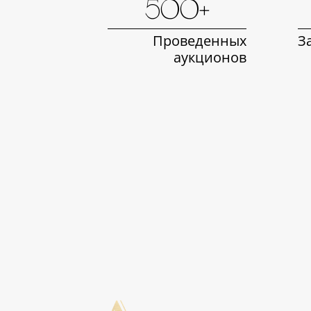
500+
Проведенных
З
аукционов