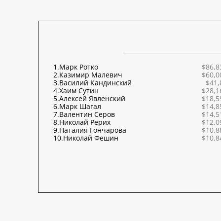
1.
Марк Ротко
$86,8
2.
Казимир Малевич
$60,0
3.
Василий Кандинский
$41,
4.
Хаим Сутин
$28,1
5.
Алексей Явленский
$18,5
6.
Марк Шагал
$14,8
7.
Валентин Серов
$14,5
8.
Николай Рерих
$12,0
9.
Наталия Гончарова
$10,8
10.
Николай Фешин
$10,8