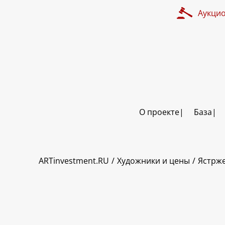
Аукци
О проекте
База
ART INVESTMENT
ARTinvestment.RU
Художники и цены
Ястрж