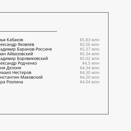
ья Кабаков
$5,83 млн
ександр Яковлев
$5,56 млн
ладимир Баранов-Россине
$5,37 млн
ван Айвазовский
$5,34 млн
ладимир Боровиковский
$5,02 млн
ександр Родченко
$4,5 млн
оня Делоне
$4,34 млн
ихаил Нестеров
$4,30 млн
онстантин Маковский
$4,20 млн
ра Рохлина
$4,04 млн