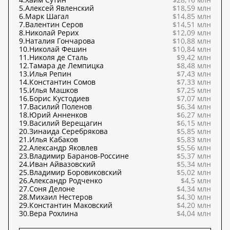
5.
Алексей Явленский
$18,59 млн
6.
Марк Шагал
$14,85 млн
7.
Валентин Серов
$14,51 млн
8.
Николай Рерих
$12,09 млн
9.
Наталия Гончарова
$10,88 млн
10.
Николай Фешин
$10,84 млн
11.
Николя де Сталь
$9,42 млн
12.
Тамара де Лемпицка
$8,48 млн
13.
Илья Репин
$7,43 млн
14.
Константин Сомов
$7,33 млн
15.
Илья Машков
$7,25 млн
16.
Борис Кустодиев
$7,07 млн
17.
Василий Поленов
$6,34 млн
18.
Юрий Анненков
$6,27 млн
19.
Василий Верещагин
$6,15 млн
20.
Зинаида Серебрякова
$5,85 млн
21.
Илья Кабаков
$5,83 млн
22.
Александр Яковлев
$5,56 млн
23.
Владимир Баранов-Россине
$5,37 млн
24.
Иван Айвазовский
$5,34 млн
25.
Владимир Боровиковский
$5,02 млн
26.
Александр Родченко
$4,5 млн
27.
Соня Делоне
$4,34 млн
28.
Михаил Нестеров
$4,30 млн
29.
Константин Маковский
$4,20 млн
30.
Вера Рохлина
$4,04 млн