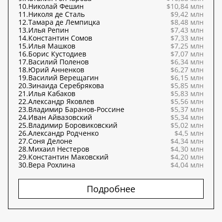
10.
Николай Фешин
$10,84 млн
11.
Николя де Сталь
$9,42 млн
12.
Тамара де Лемпицка
$8,48 млн
13.
Илья Репин
$7,43 млн
14.
Константин Сомов
$7,33 млн
15.
Илья Машков
$7,25 млн
16.
Борис Кустодиев
$7,07 млн
17.
Василий Поленов
$6,34 млн
18.
Юрий Анненков
$6,27 млн
19.
Василий Верещагин
$6,15 млн
20.
Зинаида Серебрякова
$5,85 млн
21.
Илья Кабаков
$5,83 млн
22.
Александр Яковлев
$5,56 млн
23.
Владимир Баранов-Россине
$5,37 млн
24.
Иван Айвазовский
$5,34 млн
25.
Владимир Боровиковский
$5,02 млн
26.
Александр Родченко
$4,5 млн
27.
Соня Делоне
$4,34 млн
28.
Михаил Нестеров
$4,30 млн
29.
Константин Маковский
$4,20 млн
30.
Вера Рохлина
$4,04 млн
Подробнее