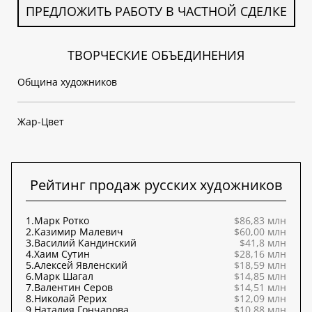
ПРЕДЛОЖИТЬ РАБОТУ В ЧАСТНОЙ СДЕЛКЕ
ТВОРЧЕСКИЕ ОБЪЕДИНЕНИЯ
Община художников
Жар-Цвет
Рейтинг продаж русских художников
1.
Марк Ротко
$86,83 млн
2.
Казимир Малевич
$60,00 млн
3.
Василий Кандинский
$41,8 млн
4.
Хаим Сутин
$28,16 млн
5.
Алексей Явленский
$18,59 млн
6.
Марк Шагал
$14,85 млн
7.
Валентин Серов
$14,51 млн
8.
Николай Рерих
$12,09 млн
9.
Наталия Гончарова
$10,88 млн