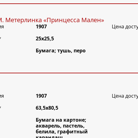
М. Метерлинка «Принцесса Мален»
ия
1907
Цена дост
*
25х25,5
Бумага; тушь, перо
ия
1907
Цена дост
*
63,5х80,5
Бумага на картоне;
акварель, пастель,
белила, графитный
карандаш