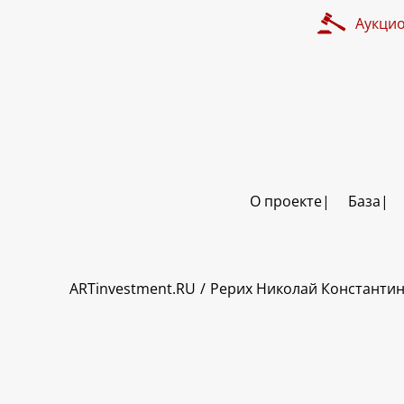
Аукци
О проекте
База
ART INVESTMENT
ARTinvestment.RU
Рерих Николай Константи