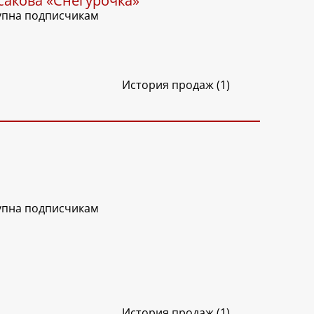
сакова «Снегурочка»
упна подписчикам
История продаж (1)
упна подписчикам
История продаж (1)