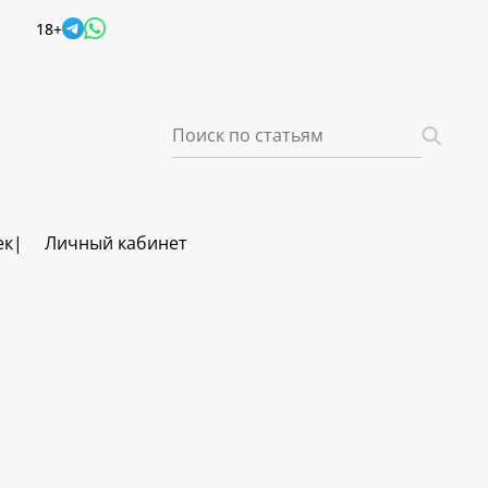
18+
ек
Личный кабинет