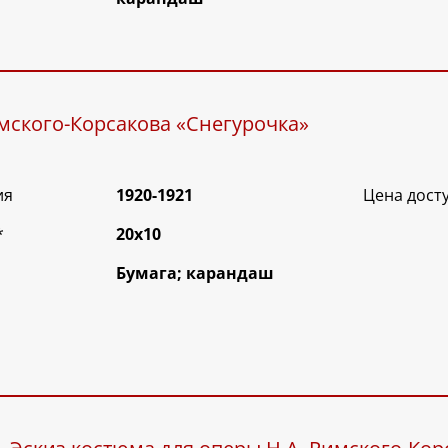
имского-Корсакова «Снегурочка»
ия
1920-1921
Цена дост
*
20х10
Бумага; карандаш