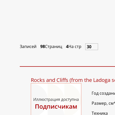
Записей
98
Страниц
4
На стр
Rocks and Cliffs (from the Ladoga s
Год создан
Размер, см
Техника