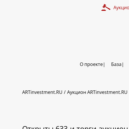
Аукци
О проекте
База
ARTinvestment.RU
Аукцион ARTinvestment.RU
Открыты 633-и торги аукцион