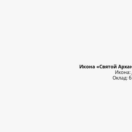
Икона «Святой Архан
Икона:
Оклад: б