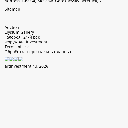
Address 105064, Moscow, Gorokhovsky pereulok, 7
Sitemap
Auction
Elysium Gallery
Галерея "21-й век"
Форум ARTinvestment
Terms of Use
Обработка персональных данных
artinvestment.ru, 2026
This site uses cookies, it can collect data about IP addresses and
users. N 152-FZ «On Personal Data» and continue working with