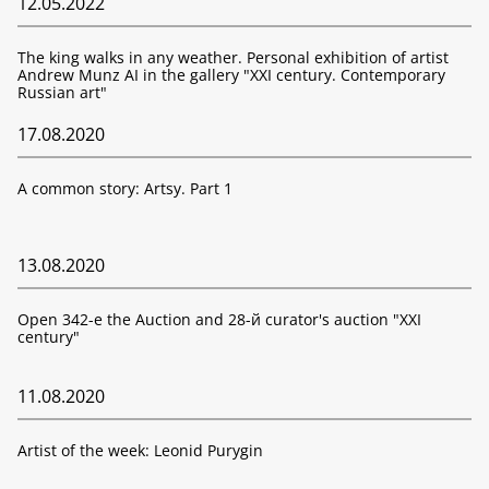
12.05.2022
The king walks in any weather. Personal exhibition of artist
Andrew Munz AI in the gallery "XXI century. Contemporary
Russian art"
17.08.2020
A common story: Artsy. Part 1
13.08.2020
Open 342-е the Auction and 28-й curator's auction "XXI
century"
11.08.2020
Artist of the week: Leonid Purygin