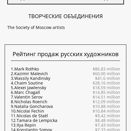
ТВОРЧЕСКИЕ ОБЪЕДИНЕНИЯ
The Society of Moscow artists
Рейтинг продаж русских художников
1.
Mark Rothko
$86,83 million
2.
Kazimir Malevich
$60,00 million
3.
Wassily Kandinsky
$41,6 million
4.
Chaim Soutine
$28,16 million
5.
Alexei Jawlensky
$18,59 million
6.
Marc Chagall
$14,85 million
7.
Valentin Serov
$14,51 million
8.
Nicholas Roerich
$12,09 million
9.
Natalia Goncharova
$10,88 million
10.
Nicolai Fechin
$10,84 million
11.
Nicolas de Staël
$9,42 million
12.
Tamara de Lempicka
$8,48 million
13.
Ilya Repin
$7,43 million
14.
Konstantin Somov
$7,33 million