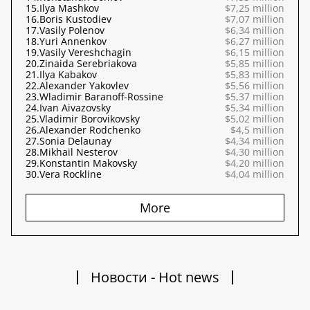
15.
Ilya Mashkov
$7,25 million
16.
Boris Kustodiev
$7,07 million
17.
Vasily Polenov
$6,34 million
18.
Yuri Annenkov
$6,27 million
19.
Vasily Vereshchagin
$6,15 million
20.
Zinaida Serebriakova
$5,85 million
21.
Ilya Kabakov
$5,83 million
22.
Alexander Yakovlev
$5,56 million
23.
Wladimir Baranoff-Rossine
$5,37 million
24.
Ivan Aivazovsky
$5,34 million
25.
Vladimir Borovikovsky
$5,02 million
26.
Alexander Rodchenko
$4,5 million
27.
Sonia Delaunay
$4,34 million
28.
Mikhail Nesterov
$4,30 million
29.
Konstantin Makovsky
$4,20 million
30.
Vera Rockline
$4,04 million
More
Новости - Hot news