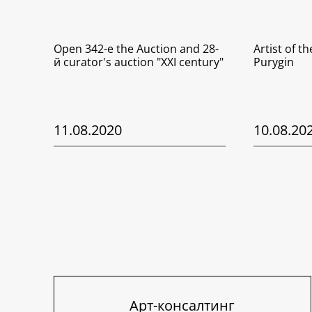
Open 342-е the Auction and 28-
Artist of t
й curator's auction "XXI century"
Purygin
11.08.2020
10.08.20
Арт-консалтинг