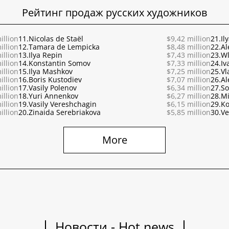
Рейтинг продаж русских художников
illion
11.
Nicolas de Staël
$9,42 million
21.
Il
illion
12.
Tamara de Lempicka
$8,48 million
22.
Al
illion
13.
Ilya Repin
$7,43 million
23.
Wl
illion
14.
Konstantin Somov
$7,33 million
24.
Iv
illion
15.
Ilya Mashkov
$7,25 million
25.
Vl
illion
16.
Boris Kustodiev
$7,07 million
26.
Al
illion
17.
Vasily Polenov
$6,34 million
27.
So
illion
18.
Yuri Annenkov
$6,27 million
28.
Mi
illion
19.
Vasily Vereshchagin
$6,15 million
29.
Ko
illion
20.
Zinaida Serebriakova
$5,85 million
30.
Ve
More
Новости - Hot news