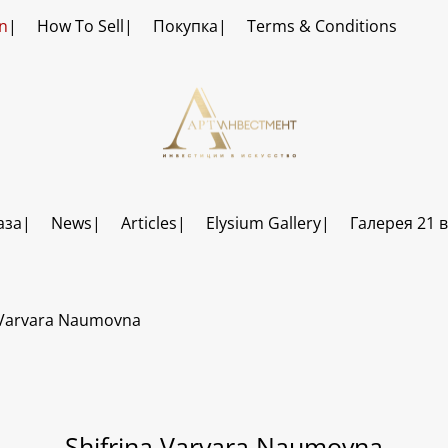
n
How To Sell
Покупка
Terms & Conditions
аза
News
Articles
Elysium Gallery
Галерея 21 
 Varvara Naumovna
Shifrina Varvara Naumovna