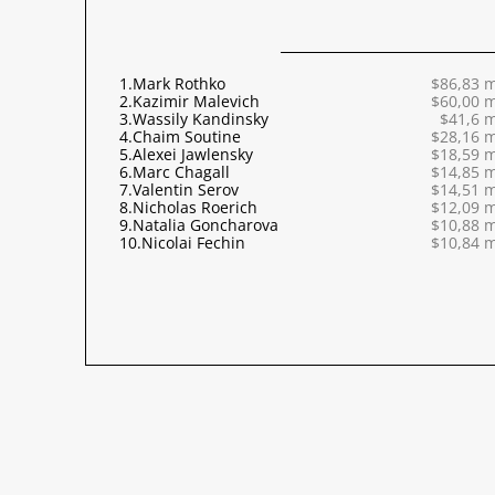
1.
Mark Rothko
$86,83 m
2.
Kazimir Malevich
$60,00 m
3.
Wassily Kandinsky
$41,6 m
4.
Chaim Soutine
$28,16 m
5.
Alexei Jawlensky
$18,59 m
6.
Marc Chagall
$14,85 m
7.
Valentin Serov
$14,51 m
8.
Nicholas Roerich
$12,09 m
9.
Natalia Goncharova
$10,88 m
10.
Nicolai Fechin
$10,84 m