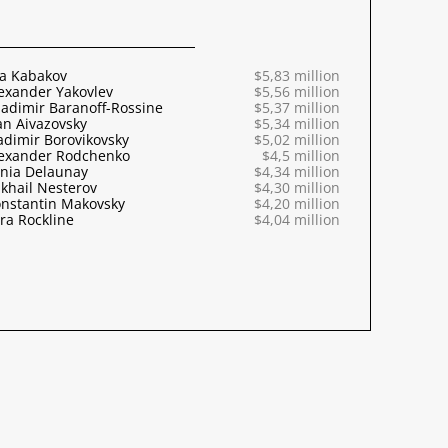
ya Kabakov
$5,83 million
exander Yakovlev
$5,56 million
adimir Baranoff-Rossine
$5,37 million
an Aivazovsky
$5,34 million
adimir Borovikovsky
$5,02 million
exander Rodchenko
$4,5 million
nia Delaunay
$4,34 million
khail Nesterov
$4,30 million
nstantin Makovsky
$4,20 million
ra Rockline
$4,04 million