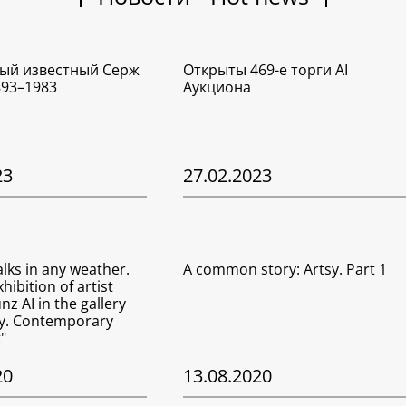
ый известный Серж
Открыты 469-е торги AI
893–1983
Аукциона
23
27.02.2023
lks in any weather.
A common story: Artsy. Part 1
hibition of artist
z AI in the gallery
ry. Contemporary
"
20
13.08.2020