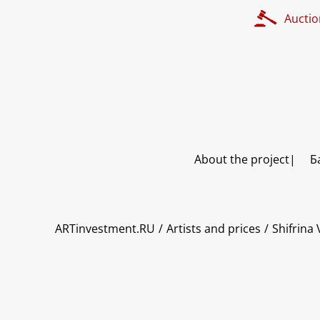
Auctio
About the project
Б
ART INVESTMENT
ARTinvestment.RU
Artists and prices
Shifrina