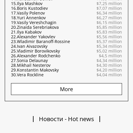
15.
Ilya Mashkov
$7,25 million
16.
Boris Kustodiev
$7,07 million
17.
Vasily Polenov
$6,34 million
18.
Yuri Annenkov
$6,27 million
19.
Vasily Vereshchagin
$6,15 million
20.
Zinaida Serebriakova
$5,85 million
21.
Ilya Kabakov
$5,83 million
22.
Alexander Yakovlev
$5,56 million
23.
Wladimir Baranoff-Rossine
$5,37 million
24.
Ivan Aivazovsky
$5,34 million
25.
Vladimir Borovikovsky
$5,02 million
26.
Alexander Rodchenko
$4,5 million
27.
Sonia Delaunay
$4,34 million
28.
Mikhail Nesterov
$4,30 million
29.
Konstantin Makovsky
$4,20 million
30.
Vera Rockline
$4,04 million
More
Новости - Hot news