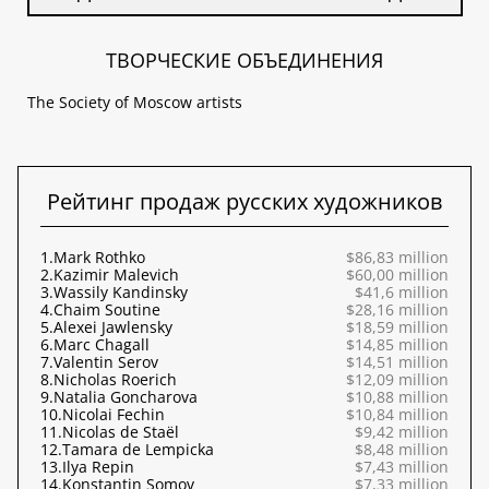
ТВОРЧЕСКИЕ ОБЪЕДИНЕНИЯ
The Society of Moscow artists
Рейтинг продаж русских художников
1.
Mark Rothko
$86,83 million
2.
Kazimir Malevich
$60,00 million
3.
Wassily Kandinsky
$41,6 million
4.
Chaim Soutine
$28,16 million
5.
Alexei Jawlensky
$18,59 million
6.
Marc Chagall
$14,85 million
7.
Valentin Serov
$14,51 million
8.
Nicholas Roerich
$12,09 million
9.
Natalia Goncharova
$10,88 million
10.
Nicolai Fechin
$10,84 million
11.
Nicolas de Staël
$9,42 million
12.
Tamara de Lempicka
$8,48 million
13.
Ilya Repin
$7,43 million
14.
Konstantin Somov
$7,33 million