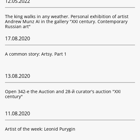
12.05.2022
The king walks in any weather. Personal exhibition of artist
Andrew Munz AI in the gallery "XXI century. Contemporary
Russian art"
17.08.2020
A common story: Artsy. Part 1
13.08.2020
Open 342-е the Auction and 28-й curator's auction "XXI
century"
11.08.2020
Artist of the week: Leonid Purygin