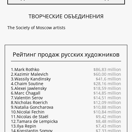
ТВОРЧЕСКИЕ ОБЪЕДИНЕНИЯ
The Society of Moscow artists
Рейтинг продаж русских художников
1.
Mark Rothko
$86,83 million
2.
Kazimir Malevich
$60,00 million
3.
Wassily Kandinsky
$41,6 million
4.
Chaim Soutine
$28,16 million
5.
Alexei Jawlensky
$18,59 million
6.
Marc Chagall
$14,85 million
7.
Valentin Serov
$14,51 million
8.
Nicholas Roerich
$12,09 million
9.
Natalia Goncharova
$10,88 million
10.
Nicolai Fechin
$10,84 million
11.
Nicolas de Staël
$9,42 million
12.
Tamara de Lempicka
$8,48 million
13.
Ilya Repin
$7,43 million
14.
Konstantin Somov
$7,33 million