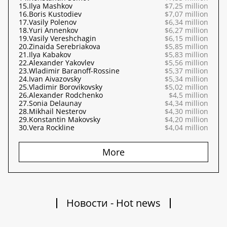
15.
Ilya Mashkov
$7,25 million
16.
Boris Kustodiev
$7,07 million
17.
Vasily Polenov
$6,34 million
18.
Yuri Annenkov
$6,27 million
19.
Vasily Vereshchagin
$6,15 million
20.
Zinaida Serebriakova
$5,85 million
21.
Ilya Kabakov
$5,83 million
22.
Alexander Yakovlev
$5,56 million
23.
Wladimir Baranoff-Rossine
$5,37 million
24.
Ivan Aivazovsky
$5,34 million
25.
Vladimir Borovikovsky
$5,02 million
26.
Alexander Rodchenko
$4,5 million
27.
Sonia Delaunay
$4,34 million
28.
Mikhail Nesterov
$4,30 million
29.
Konstantin Makovsky
$4,20 million
30.
Vera Rockline
$4,04 million
More
Новости - Hot news