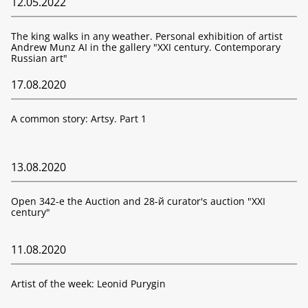
12.05.2022
The king walks in any weather. Personal exhibition of artist
Andrew Munz AI in the gallery "XXI century. Contemporary
Russian art"
17.08.2020
A common story: Artsy. Part 1
13.08.2020
Open 342-е the Auction and 28-й curator's auction "XXI
century"
11.08.2020
Artist of the week: Leonid Purygin