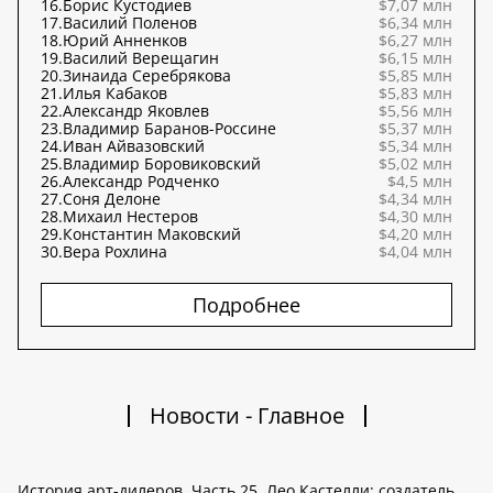
16.
Борис Кустодиев
$7,07 млн
17.
Василий Поленов
$6,34 млн
18.
Юрий Анненков
$6,27 млн
19.
Василий Верещагин
$6,15 млн
20.
Зинаида Серебрякова
$5,85 млн
21.
Илья Кабаков
$5,83 млн
22.
Александр Яковлев
$5,56 млн
23.
Владимир Баранов-Россине
$5,37 млн
24.
Иван Айвазовский
$5,34 млн
25.
Владимир Боровиковский
$5,02 млн
26.
Александр Родченко
$4,5 млн
27.
Соня Делоне
$4,34 млн
28.
Михаил Нестеров
$4,30 млн
29.
Константин Маковский
$4,20 млн
30.
Вера Рохлина
$4,04 млн
Подробнее
Новости - Главное
История арт-дилеров. Часть 25. Лео Кастелли: создатель