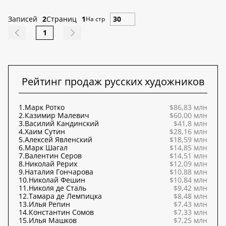
Записей
2
Страниц
1
На стр
1
Рейтинг продаж русских художников
1.
Марк Ротко
$86,83 млн
2.
Казимир Малевич
$60,00 млн
3.
Василий Кандинский
$41,8 млн
4.
Хаим Сутин
$28,16 млн
5.
Алексей Явленский
$18,59 млн
6.
Марк Шагал
$14,85 млн
7.
Валентин Серов
$14,51 млн
8.
Николай Рерих
$12,09 млн
9.
Наталия Гончарова
$10,88 млн
10.
Николай Фешин
$10,84 млн
11.
Николя де Сталь
$9,42 млн
12.
Тамара де Лемпицка
$8,48 млн
13.
Илья Репин
$7,43 млн
14.
Константин Сомов
$7,33 млн
15.
Илья Машков
$7,25 млн