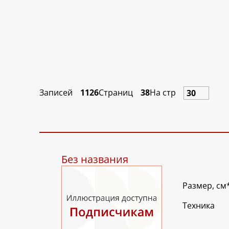
Записей
1126
Страниц
38
На стр
Без названия
Размер, см
Техника