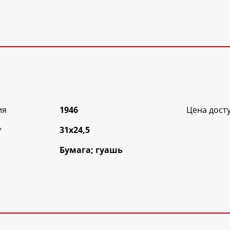
ия
1946
Цена дост
*
31х24,5
Бумага; гуашь