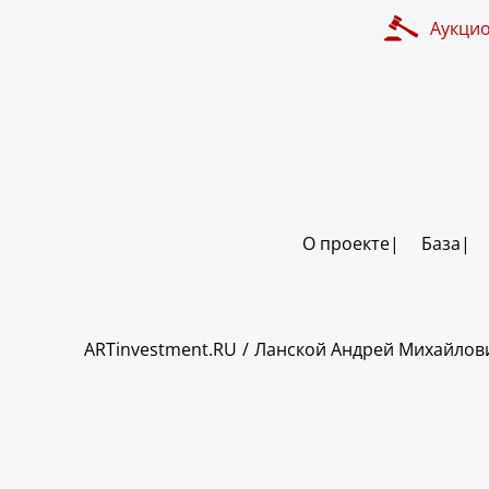
Аукци
О проекте
База
ART INVESTMENT
ARTinvestment.RU
Ланской Андрей Михайлов