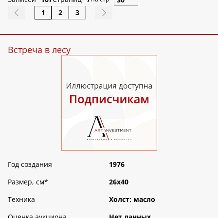
1
2
3
Встреча в лесу
Год создания
1976
Размер, см
*
26х40
Техника
Холст; масло
Оценка аукциона
Нет данных