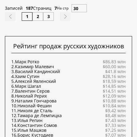
Записей
187
Страниц
7
На стр
1
2
3
Рейтинг продаж русских художников
1.
Марк Ротко
$86,83 млн
2.
Казимир Малевич
$60,00 млн
3.
Василий Кандинский
$41,8 млн
4.
Хаим Сутин
$28,16 млн
5.
Алексей Явленский
$18,59 млн
6.
Марк Шагал
$14,85 млн
7.
Валентин Серов
$14,51 млн
8.
Николай Рерих
$12,09 млн
9.
Наталия Гончарова
$10,88 млн
10.
Николай Фешин
$10,84 млн
11.
Николя де Сталь
$9,42 млн
12.
Тамара де Лемпицка
$8,48 млн
13.
Илья Репин
$7,43 млн
14.
Константин Сомов
$7,33 млн
15.
Илья Машков
$7,25 млн
16.
Борис Кустодиев
$7,07 млн