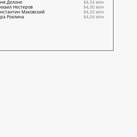
оня Делоне
$4,34 млн
ихаил Нестеров
$4,30 млн
онстантин Маковский
$4,20 млн
ра Рохлина
$4,04 млн