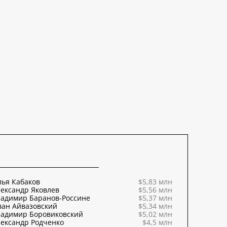
ья Кабаков
$5,83 млн
ександр Яковлев
$5,56 млн
ладимир Баранов-Россине
$5,37 млн
ван Айвазовский
$5,34 млн
ладимир Боровиковский
$5,02 млн
ександр Родченко
$4,5 млн