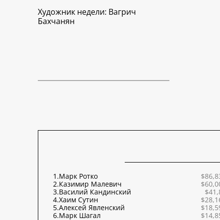
Художник недели: Вагрич
Бахчанян
1.
Марк Ротко
$86,8
2.
Казимир Малевич
$60,0
3.
Василий Кандинский
$41,
4.
Хаим Сутин
$28,1
5.
Алексей Явленский
$18,5
6.
Марк Шагал
$14,8