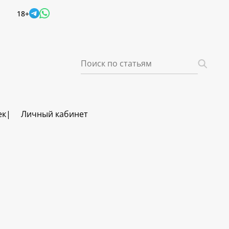
18+
ек
Личный кабинет