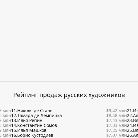
Рейтинг продаж русских художников
3 млн
11.
Николя де Сталь
$9,42 млн
21.
Ил
0 млн
12.
Тамара де Лемпицка
$8,48 млн
22.
Ал
8 млн
13.
Илья Репин
$7,43 млн
23.
В
6 млн
14.
Константин Сомов
$7,33 млн
24.
И
9 млн
15.
Илья Машков
$7,25 млн
25.
В
5 млн
16.
Борис Кустодиев
$7,07 млн
26.
Ал