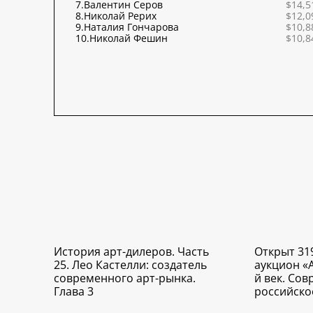
7.
Валентин Серов
$14,5
8.
Николай Рерих
$12,0
9.
Наталия Гончарова
$10,8
10.
Николай Фешин
$10,8
История арт-дилеров. Часть
Открыт 31
25. Лео Кастелли: создатель
аукцион «
современного арт-рынка.
й век. Со
Глава 3
российско