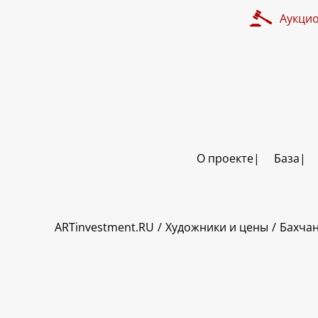
Аукци
О проекте
База
ART INVESTMENT
ARTinvestment.RU
Художники и цены
Бахчан