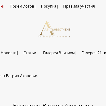
он
Прием лотов
Покупка
Правила участия
Новости
Статьи
Галерея Элизиум
Галерея 21 в
ян Вагрич Акопович
Бахчанян Вагрич Акопович