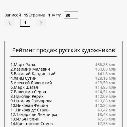
Записей
15
Страниц
1
На стр
1
Рейтинг продаж русских художников
1.
Марк Ротко
$86,83 млн
2.
Казимир Малевич
$60,00 млн
3.
Василий Кандинский
$41,8 млн
4.
Хаим Сутин
$28,16 млн
5.
Алексей Явленский
$18,59 млн
6.
Марк Шагал
$14,85 млн
7.
Валентин Серов
$14,51 млн
8.
Николай Рерих
$12,09 млн
9.
Наталия Гончарова
$10,88 млн
10.
Николай Фешин
$10,84 млн
11.
Николя де Сталь
$9,42 млн
12.
Тамара де Лемпицка
$8,48 млн
13.
Илья Репин
$7,43 млн
14.
Константин Сомов
$7,33 млн