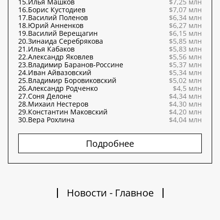
15.
Илья Машков
$7,25 млн
16.
Борис Кустодиев
$7,07 млн
17.
Василий Поленов
$6,34 млн
18.
Юрий Анненков
$6,27 млн
19.
Василий Верещагин
$6,15 млн
20.
Зинаида Серебрякова
$5,85 млн
21.
Илья Кабаков
$5,83 млн
22.
Александр Яковлев
$5,56 млн
23.
Владимир Баранов-Россине
$5,37 млн
24.
Иван Айвазовский
$5,34 млн
25.
Владимир Боровиковский
$5,02 млн
26.
Александр Родченко
$4,5 млн
27.
Соня Делоне
$4,34 млн
28.
Михаил Нестеров
$4,30 млн
29.
Константин Маковский
$4,20 млн
30.
Вера Рохлина
$4,04 млн
Подробнее
Новости - Главное