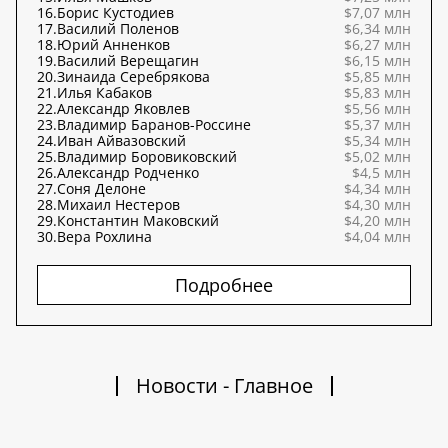
16.
Борис Кустодиев
$7,07 млн
17.
Василий Поленов
$6,34 млн
18.
Юрий Анненков
$6,27 млн
19.
Василий Верещагин
$6,15 млн
20.
Зинаида Серебрякова
$5,85 млн
21.
Илья Кабаков
$5,83 млн
22.
Александр Яковлев
$5,56 млн
23.
Владимир Баранов-Россине
$5,37 млн
24.
Иван Айвазовский
$5,34 млн
25.
Владимир Боровиковский
$5,02 млн
26.
Александр Родченко
$4,5 млн
27.
Соня Делоне
$4,34 млн
28.
Михаил Нестеров
$4,30 млн
29.
Константин Маковский
$4,20 млн
30.
Вера Рохлина
$4,04 млн
Подробнее
Новости - Главное