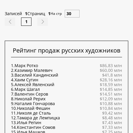
Записей
1
Страниц
1
На стр
1
Рейтинг продаж русских художников
1.
Марк Ротко
$86,83 млн
2.
Казимир Малевич
$60,00 млн
3.
Василий Кандинский
$41,8 млн
4.
Хаим Сутин
$28,16 млн
5.
Алексей Явленский
$18,59 млн
6.
Марк Шагал
$14,85 млн
7.
Валентин Серов
$14,51 млн
8.
Николай Рерих
$12,09 млн
9.
Наталия Гончарова
$10,88 млн
10.
Николай Фешин
$10,84 млн
11.
Николя де Сталь
$9,42 млн
12.
Тамара де Лемпицка
$8,48 млн
13.
Илья Репин
$7,43 млн
14.
Константин Сомов
$7,33 млн
15.
Илья Машков
$7,25 млн