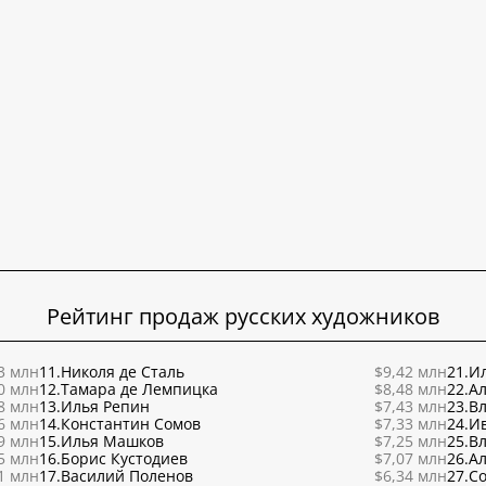
Рейтинг продаж русских художников
3 млн
11.
Николя де Сталь
$9,42 млн
21.
Ил
0 млн
12.
Тамара де Лемпицка
$8,48 млн
22.
Ал
8 млн
13.
Илья Репин
$7,43 млн
23.
В
6 млн
14.
Константин Сомов
$7,33 млн
24.
И
9 млн
15.
Илья Машков
$7,25 млн
25.
В
5 млн
16.
Борис Кустодиев
$7,07 млн
26.
Ал
1 млн
17.
Василий Поленов
$6,34 млн
27.
С