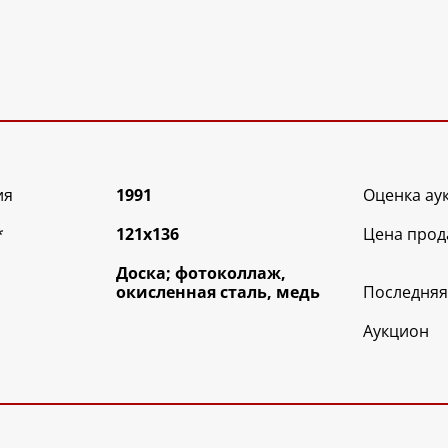
ия
1991
Оценка ау
*
121х136
Цена прод
Доска; фотоколлаж,
окисленная сталь, медь
Последняя
Аукцион