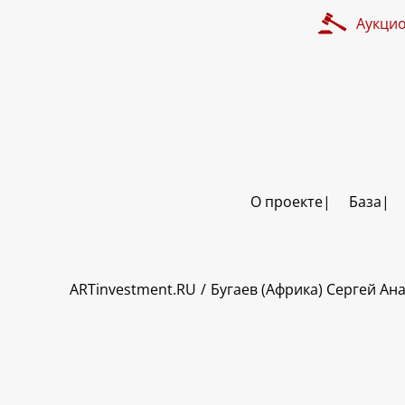
Аукци
О проекте
База
ART INVESTMENT
ARTinvestment.RU
Бугаев (Африка) Сергей Ан