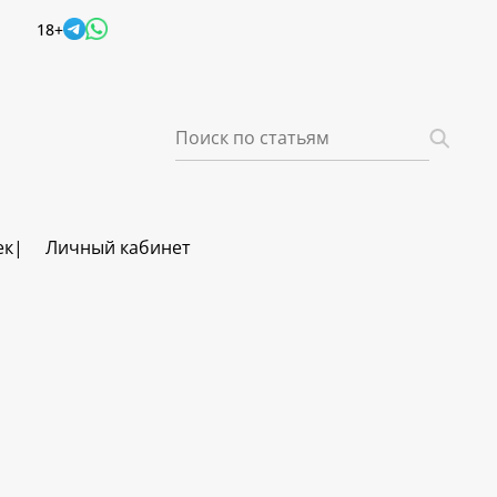
18+
ек
Личный кабинет