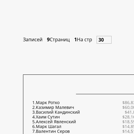
Записей
9
Страниц
1
На стр
1.
Марк Ротко
$86,8
2.
Казимир Малевич
$60,0
3.
Василий Кандинский
$41,
4.
Хаим Сутин
$28,1
5.
Алексей Явленский
$18,5
6.
Марк Шагал
$14,8
7.
Валентин Серов
$14,5