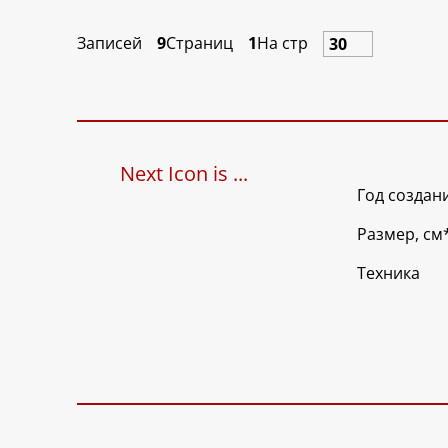
Записей
9
Страниц
1
На стр
Next Icon is ...
Год создан
Размер, см
Техника