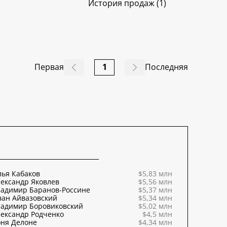
История продаж (1)
Первая
1
Последняя
ья Кабаков
$5,83 млн
ександр Яковлев
$5,56 млн
ладимир Баранов-Россине
$5,37 млн
ван Айвазовский
$5,34 млн
ладимир Боровиковский
$5,02 млн
ександр Родченко
$4,5 млн
оня Делоне
$4,34 млн