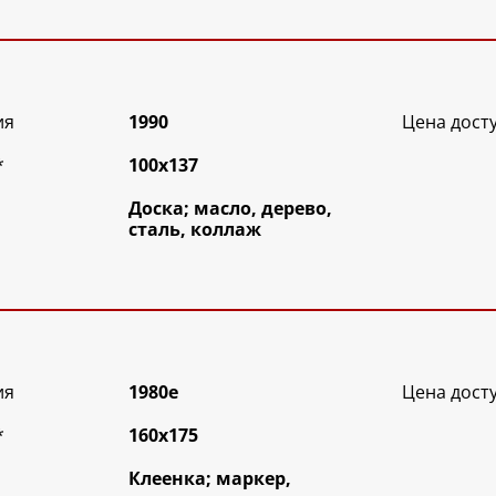
ия
1990
Цена дост
*
100х137
Доска; масло, дерево,
сталь, коллаж
ия
1980е
Цена дост
*
160х175
Клеенка; маркер,