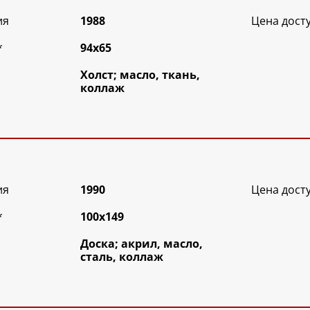
ия
1988
Цена дост
*
94х65
Холст; масло, ткань,
коллаж
ия
1990
Цена дост
*
100х149
Доска; акрил, масло,
сталь, коллаж