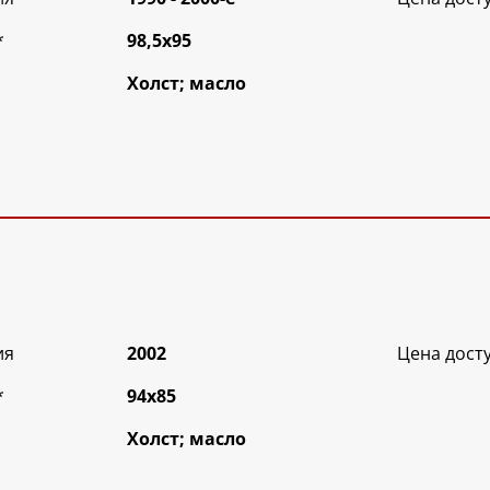
*
98,5х95
Холст; масло
ия
2002
Цена дост
*
94х85
Холст; масло