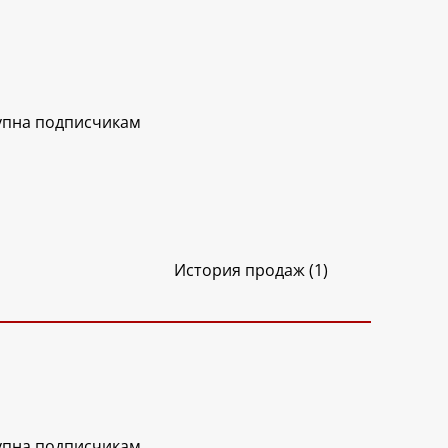
упна подписчикам
История продаж (1)
упна подписчикам