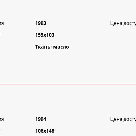
ия
1993
Цена дост
*
155х103
Ткань; масло
ия
1994
Цена дост
*
106х148