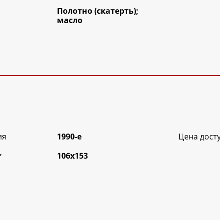
Полотно (скатерть);
масло
ия
1990-е
Цена дост
*
106х153