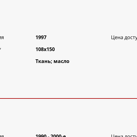
ия
1997
Цена дост
*
108х150
Ткань; масло
ия
1990 - 2000-е
Цена дост