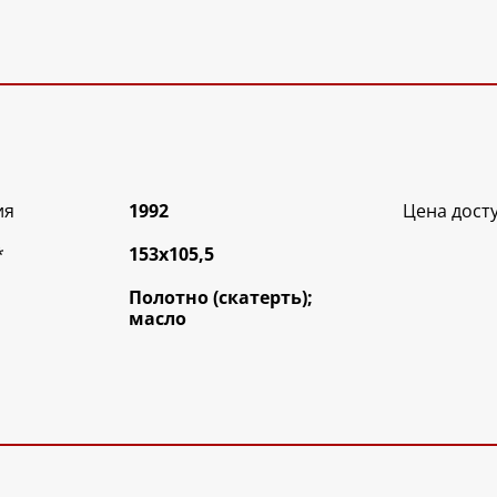
ия
1992
Цена дост
*
153х105,5
Полотно (скатерть);
масло