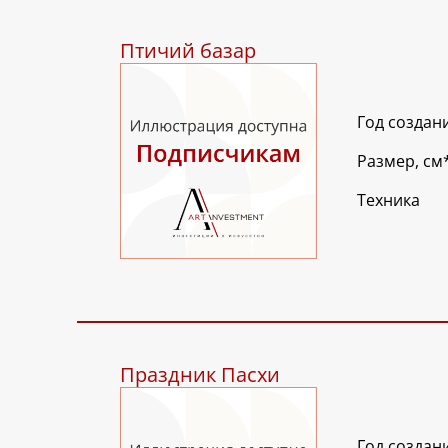
Птичий базар
Год создан
Размер, см
Техника
Праздник Пасхи
Год создан