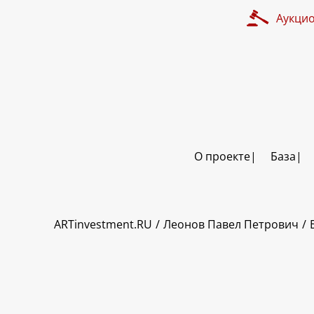
Аукци
О проекте
База
ART INVESTMENT
ARTinvestment.RU
Леонов Павел Петрович