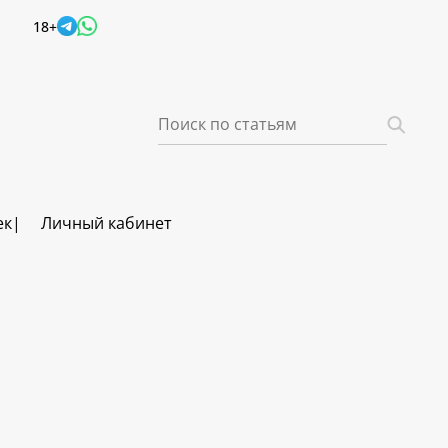
18+
ек
Личный кабинет