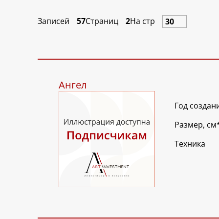
Записей
57
Страниц
2
На стр
Ангел
Год создан
Размер, см
Техника