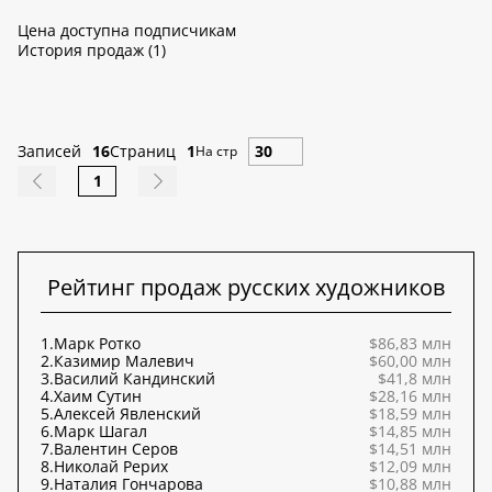
Цена доступна подписчикам
История продаж (1)
Записей
16
Страниц
1
На стр
1
Рейтинг продаж русских художников
1.
Марк Ротко
$86,83 млн
2.
Казимир Малевич
$60,00 млн
3.
Василий Кандинский
$41,8 млн
4.
Хаим Сутин
$28,16 млн
5.
Алексей Явленский
$18,59 млн
6.
Марк Шагал
$14,85 млн
7.
Валентин Серов
$14,51 млн
8.
Николай Рерих
$12,09 млн
9.
Наталия Гончарова
$10,88 млн