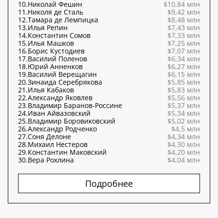
10.
Николай Фешин
$10,84 млн
11.
Николя де Сталь
$9,42 млн
12.
Тамара де Лемпицка
$8,48 млн
13.
Илья Репин
$7,43 млн
14.
Константин Сомов
$7,33 млн
15.
Илья Машков
$7,25 млн
16.
Борис Кустодиев
$7,07 млн
17.
Василий Поленов
$6,34 млн
18.
Юрий Анненков
$6,27 млн
19.
Василий Верещагин
$6,15 млн
20.
Зинаида Серебрякова
$5,85 млн
21.
Илья Кабаков
$5,83 млн
22.
Александр Яковлев
$5,56 млн
23.
Владимир Баранов-Россине
$5,37 млн
24.
Иван Айвазовский
$5,34 млн
25.
Владимир Боровиковский
$5,02 млн
26.
Александр Родченко
$4,5 млн
27.
Соня Делоне
$4,34 млн
28.
Михаил Нестеров
$4,30 млн
29.
Константин Маковский
$4,20 млн
30.
Вера Рохлина
$4,04 млн
Подробнее