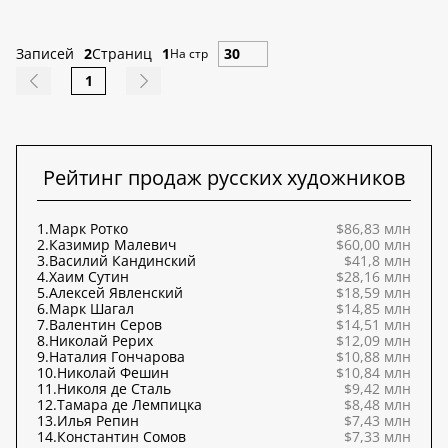
Записей
2
Страниц
1
На стр
1
Рейтинг продаж русских художников
1.
Марк Ротко
$86,83 млн
2.
Казимир Малевич
$60,00 млн
3.
Василий Кандинский
$41,8 млн
4.
Хаим Сутин
$28,16 млн
5.
Алексей Явленский
$18,59 млн
6.
Марк Шагал
$14,85 млн
7.
Валентин Серов
$14,51 млн
8.
Николай Рерих
$12,09 млн
9.
Наталия Гончарова
$10,88 млн
10.
Николай Фешин
$10,84 млн
11.
Николя де Сталь
$9,42 млн
12.
Тамара де Лемпицка
$8,48 млн
13.
Илья Репин
$7,43 млн
14.
Константин Сомов
$7,33 млн