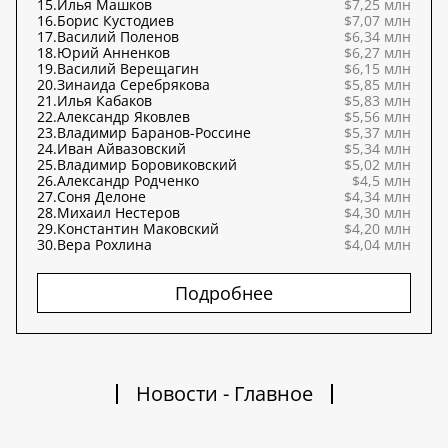
15.
Илья Машков
$7,25 млн
16.
Борис Кустодиев
$7,07 млн
17.
Василий Поленов
$6,34 млн
18.
Юрий Анненков
$6,27 млн
19.
Василий Верещагин
$6,15 млн
20.
Зинаида Серебрякова
$5,85 млн
21.
Илья Кабаков
$5,83 млн
22.
Александр Яковлев
$5,56 млн
23.
Владимир Баранов-Россине
$5,37 млн
24.
Иван Айвазовский
$5,34 млн
25.
Владимир Боровиковский
$5,02 млн
26.
Александр Родченко
$4,5 млн
27.
Соня Делоне
$4,34 млн
28.
Михаил Нестеров
$4,30 млн
29.
Константин Маковский
$4,20 млн
30.
Вера Рохлина
$4,04 млн
Подробнее
Новости - Главное