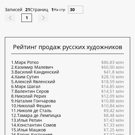
Записей
21
Страниц
1
На стр
1
Рейтинг продаж русских художников
1.
Марк Ротко
$86,83 млн
2.
Казимир Малевич
$60,00 млн
3.
Василий Кандинский
$41,8 млн
4.
Хаим Сутин
$28,16 млн
5.
Алексей Явленский
$18,59 млн
6.
Марк Шагал
$14,85 млн
7.
Валентин Серов
$14,51 млн
8.
Николай Рерих
$12,09 млн
9.
Наталия Гончарова
$10,88 млн
10.
Николай Фешин
$10,84 млн
11.
Николя де Сталь
$9,42 млн
12.
Тамара де Лемпицка
$8,48 млн
13.
Илья Репин
$7,43 млн
14.
Константин Сомов
$7,33 млн
15.
Илья Машков
$7,25 млн
16.
Борис Кустодиев
$7,07 млн