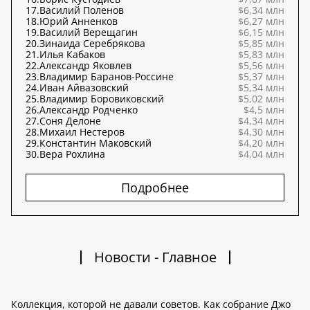
17.
Василий Поленов
$6,34 млн
18.
Юрий Анненков
$6,27 млн
19.
Василий Верещагин
$6,15 млн
20.
Зинаида Серебрякова
$5,85 млн
21.
Илья Кабаков
$5,83 млн
22.
Александр Яковлев
$5,56 млн
23.
Владимир Баранов-Россине
$5,37 млн
24.
Иван Айвазовский
$5,34 млн
25.
Владимир Боровиковский
$5,02 млн
26.
Александр Родченко
$4,5 млн
27.
Соня Делоне
$4,34 млн
28.
Михаил Нестеров
$4,30 млн
29.
Константин Маковский
$4,20 млн
30.
Вера Рохлина
$4,04 млн
Подробнее
Новости - Главное
Коллекция, которой не давали советов. Как собрание Джо