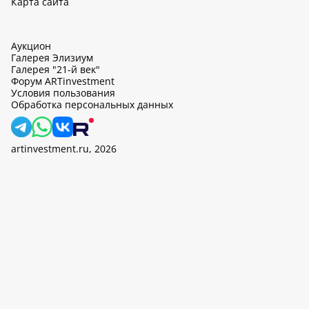
Карта сайта
Аукцион
Галерея Элизиум
Галерея "21-й век"
Форум ARTinvestment
Условия пользования
Обработка персональных данных
artinvestment.ru, 2026
На этом сайте используются cookie, может вестись сбор данных
об IP-адресах и местоположении пользователей. Продолжив
работу с этим сайтом, вы подтверждаете свое согласие на