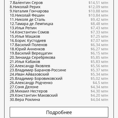
7.
Валентин Серов
$14,51 млн
8.
Николай Рерих
$12,09 млн
9.
Наталия Гончарова
$10,88 млн
10.
Николай Фешин
$10,84 млн
11.
Николя де Сталь
$9,42 млн
12.
Тамара де Лемпицка
$8,48 млн
13.
Илья Репин
$7,43 млн
14.
Константин Сомов
$7,33 млн
15.
Илья Машков
$7,25 млн
16.
Борис Кустодиев
$7,07 млн
17.
Василий Поленов
$6,34 млн
18.
Юрий Анненков
$6,27 млн
19.
Василий Верещагин
$6,15 млн
20.
Зинаида Серебрякова
$5,85 млн
21.
Илья Кабаков
$5,83 млн
22.
Александр Яковлев
$5,56 млн
23.
Владимир Баранов-Россине
$5,37 млн
24.
Иван Айвазовский
$5,34 млн
25.
Владимир Боровиковский
$5,02 млн
26.
Александр Родченко
$4,5 млн
27.
Соня Делоне
$4,34 млн
28.
Михаил Нестеров
$4,30 млн
29.
Константин Маковский
$4,20 млн
30.
Вера Рохлина
$4,04 млн
Подробнее