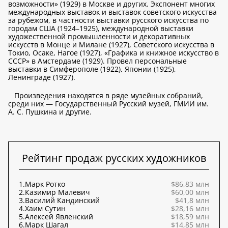
возможности» (1929) в Москве и других. Экспонент многих
международных выставок и выставок советского искусства
за рубежом, в частности выставки русского искусства по
городам США (1924–1925), международной выставки
художественной промышленности и декоративных
искусств в Монце и Милане (1927), Советского искусства в
Токио, Осаке, Нагое (1927), «Графика и книжное искусство в
СССР» в Амстердаме (1929). Провел персональные
выставки в Симферополе (1922), Японии (1925),
Ленинграде (1927).
Произведения находятся в ряде музейных собраний,
среди них — Государственный Русский музей, ГМИИ им.
А. С. Пушкина и другие.
Рейтинг продаж русских художников
1.
Марк Ротко
$86,83 млн
2.
Казимир Малевич
$60,00 млн
3.
Василий Кандинский
$41,8 млн
4.
Хаим Сутин
$28,16 млн
5.
Алексей Явленский
$18,59 млн
6.
Марк Шагал
$14,85 млн