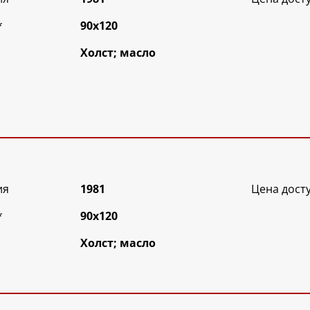
*
90х120
Холст; масло
ия
1981
Цена дост
*
90х120
Холст; масло