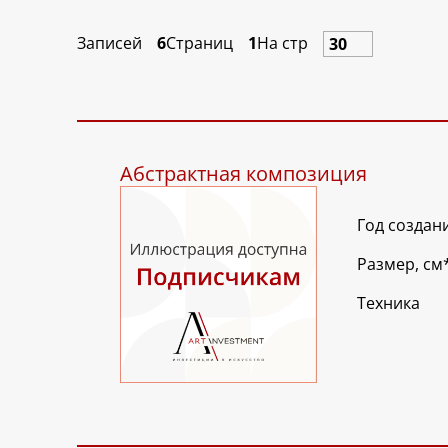
Записей
6
Страниц
1
На стр
Абстрактная композиция
Год создан
Размер, см
Техника