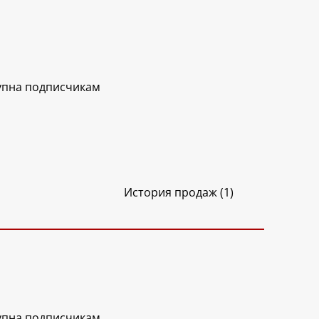
упна подписчикам
История продаж (1)
упна подписчикам