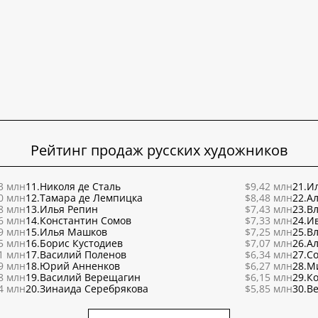
Рейтинг продаж русских художников
3 млн
11.
Николя де Сталь
$9,42 млн
21.
Ил
0 млн
12.
Тамара де Лемпицка
$8,48 млн
22.
Ал
8 млн
13.
Илья Репин
$7,43 млн
23.
В
6 млн
14.
Константин Сомов
$7,33 млн
24.
И
9 млн
15.
Илья Машков
$7,25 млн
25.
В
5 млн
16.
Борис Кустодиев
$7,07 млн
26.
Ал
1 млн
17.
Василий Поленов
$6,34 млн
27.
С
9 млн
18.
Юрий Анненков
$6,27 млн
28.
М
8 млн
19.
Василий Верещагин
$6,15 млн
29.
К
4 млн
20.
Зинаида Серебрякова
$5,85 млн
30.
Ве