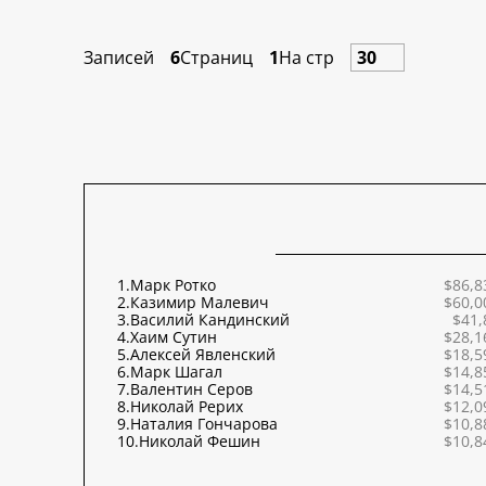
Записей
6
Страниц
1
На стр
1.
Марк Ротко
$86,8
2.
Казимир Малевич
$60,0
3.
Василий Кандинский
$41,
4.
Хаим Сутин
$28,1
5.
Алексей Явленский
$18,5
6.
Марк Шагал
$14,8
7.
Валентин Серов
$14,5
8.
Николай Рерих
$12,0
9.
Наталия Гончарова
$10,8
10.
Николай Фешин
$10,8