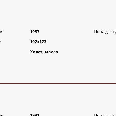
ия
1987
Цена дост
*
107х123
Холст; масло
ия
1981
Цена дост