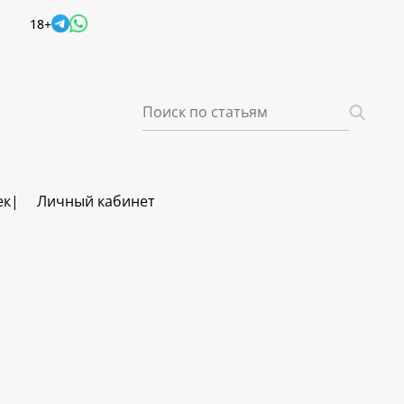
18+
ек
Личный кабинет