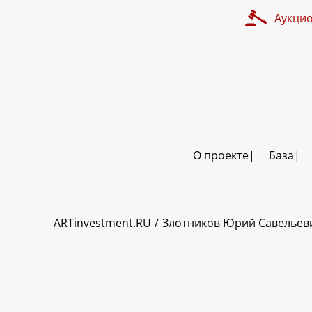
Аукци
О проекте
База
ART INVESTMENT
ARTinvestment.RU
Злотников Юрий Савельев