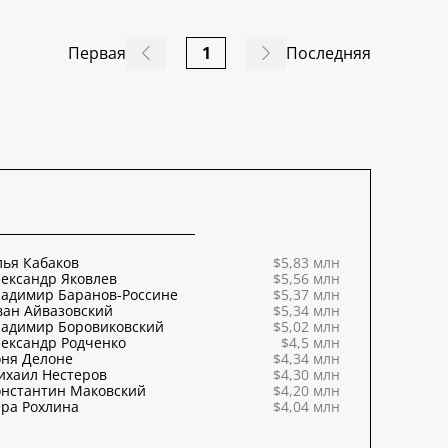
Первая
1
Последняя
ья Кабаков
$5,83 млн
ександр Яковлев
$5,56 млн
ладимир Баранов-Россине
$5,37 млн
ван Айвазовский
$5,34 млн
ладимир Боровиковский
$5,02 млн
ександр Родченко
$4,5 млн
оня Делоне
$4,34 млн
ихаил Нестеров
$4,30 млн
онстантин Маковский
$4,20 млн
ра Рохлина
$4,04 млн