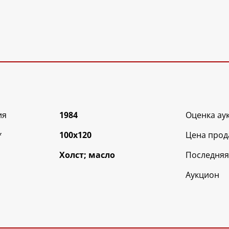
ия
1984
Оценка ау
*
100х120
Цена прод
Холст; масло
Последняя
Аукцион