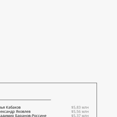
ья Кабаков
$5,83 млн
ександр Яковлев
$5,56 млн
ладимир Баранов-Россине
$5,37 млн