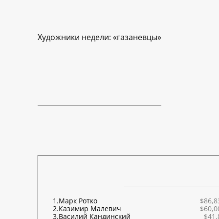
Художники недели: «газаневцы»
1.
Марк Ротко
$86,8
2.
Казимир Малевич
$60,0
3.
Василий Кандинский
$41,