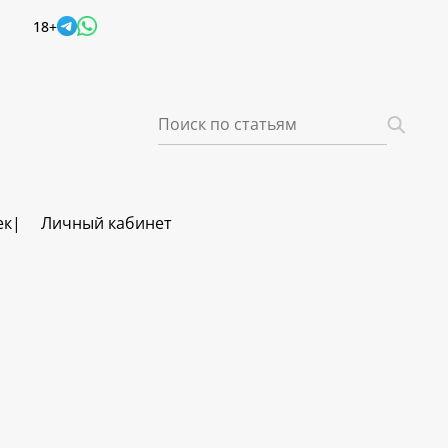
18+
ек
Личный кабинет