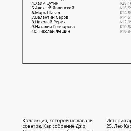
4.
Хаим Сутин
$28,1
5.
Алексей Явленский
$18,5
6.
Марк Шагал
$14,8
7.
Валентин Серов
$14,5
8.
Николай Рерих
$12,0
9.
Наталия Гончарова
$10,8
10.
Николай Фешин
$10,8
Коллекция, которой не давали
История а
советов. Как собрание Джо
25. Лео Ка