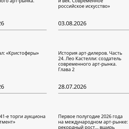
ого арт-рынка.
й век. Современное
российское искусство»
26
03.08.2026
ал: «Кристоферы»
История арт-дилеров. Часть
24. Лео Кастелли: создатель
современного арт-рынка.
Глава 2
26
28.07.2026
41-е торги аукциона
Первое полугодие 2026 года
тмент»
на международном арт-рынке:
рекордный рост… вширь