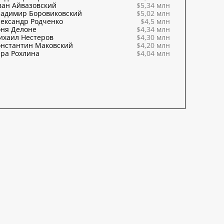
ван Айвазовский
$5,34 млн
ладимир Боровиковский
$5,02 млн
ександр Родченко
$4,5 млн
оня Делоне
$4,34 млн
ихаил Нестеров
$4,30 млн
онстантин Маковский
$4,20 млн
ра Рохлина
$4,04 млн