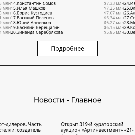
6 млн
14.
Константин Сомов
$7,33 млн
24.
И
9 млн
15.
Илья Машков
$7,25 млн
25.
В
5 млн
16.
Борис Кустодиев
$7,07 млн
26.
Ал
1 млн
17.
Василий Поленов
$6,34 млн
27.
С
9 млн
18.
Юрий Анненков
$6,27 млн
28.
М
8 млн
19.
Василий Верещагин
$6,15 млн
29.
К
4 млн
20.
Зинаида Серебрякова
$5,85 млн
30.
Ве
Подробнее
Новости - Главное
рт-дилеров. Часть
Открыт 319-й кураторский
стелли: создатель
аукцион «Артинвестмент» «21-