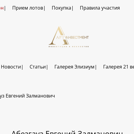
он
Прием лотов
Покупка
Правила участия
Новости
Статьи
Галерея Элизиум
Галерея 21 в
уз Евгений Залманович
Абезгауз Евгений Залманович