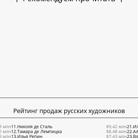
Рейтинг продаж русских художников
3 млн
11.
Николя де Сталь
$9,42 млн
21.
Ил
0 млн
12.
Тамара де Лемпицка
$8,48 млн
22.
Ал
8 млн
13.
Илья Репин
$7,43 млн
23.
В