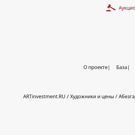
Аукци
О проекте
База
ART INVESTMENT
ARTinvestment.RU
Художники и цены
Абезга