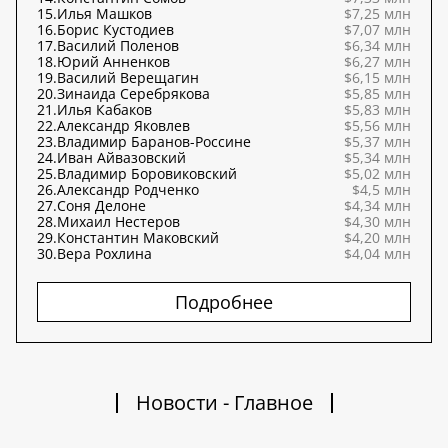
15.
Илья Машков
$7,25 млн
16.
Борис Кустодиев
$7,07 млн
17.
Василий Поленов
$6,34 млн
18.
Юрий Анненков
$6,27 млн
19.
Василий Верещагин
$6,15 млн
20.
Зинаида Серебрякова
$5,85 млн
21.
Илья Кабаков
$5,83 млн
22.
Александр Яковлев
$5,56 млн
23.
Владимир Баранов-Россине
$5,37 млн
24.
Иван Айвазовский
$5,34 млн
25.
Владимир Боровиковский
$5,02 млн
26.
Александр Родченко
$4,5 млн
27.
Соня Делоне
$4,34 млн
28.
Михаил Нестеров
$4,30 млн
29.
Константин Маковский
$4,20 млн
30.
Вера Рохлина
$4,04 млн
Подробнее
Новости - Главное