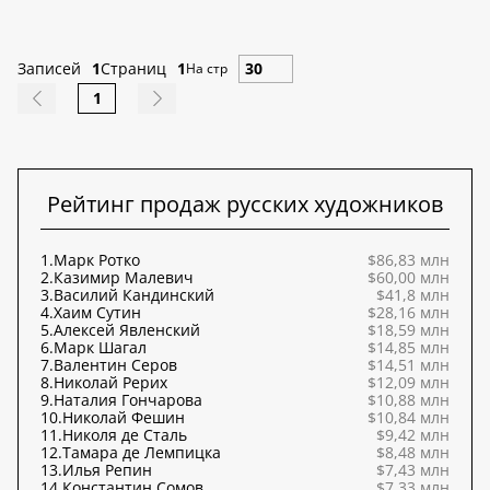
Записей
1
Страниц
1
На стр
1
Рейтинг продаж русских художников
1.
Марк Ротко
$86,83 млн
2.
Казимир Малевич
$60,00 млн
3.
Василий Кандинский
$41,8 млн
4.
Хаим Сутин
$28,16 млн
5.
Алексей Явленский
$18,59 млн
6.
Марк Шагал
$14,85 млн
7.
Валентин Серов
$14,51 млн
8.
Николай Рерих
$12,09 млн
9.
Наталия Гончарова
$10,88 млн
10.
Николай Фешин
$10,84 млн
11.
Николя де Сталь
$9,42 млн
12.
Тамара де Лемпицка
$8,48 млн
13.
Илья Репин
$7,43 млн
14.
Константин Сомов
$7,33 млн