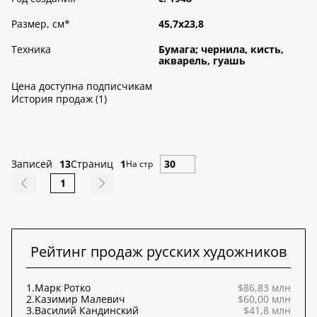
Размер, см
*
45,7х23,8
Техника
Бумага; чернила, кисть,
акварель, гуашь
Цена доступна подписчикам
История продаж (1)
Записей
13
Страниц
1
На стр
1
Рейтинг продаж русских художников
1.
Марк Ротко
$86,83 млн
2.
Казимир Малевич
$60,00 млн
3.
Василий Кандинский
$41,8 млн