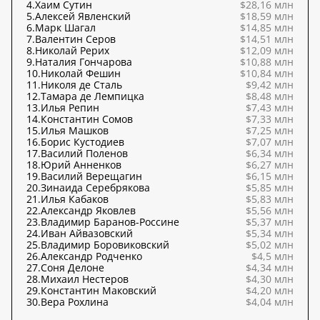
4.
Хаим Сутин
$28,16 млн
5.
Алексей Явленский
$18,59 млн
6.
Марк Шагал
$14,85 млн
7.
Валентин Серов
$14,51 млн
8.
Николай Рерих
$12,09 млн
9.
Наталия Гончарова
$10,88 млн
10.
Николай Фешин
$10,84 млн
11.
Николя де Сталь
$9,42 млн
12.
Тамара де Лемпицка
$8,48 млн
13.
Илья Репин
$7,43 млн
14.
Константин Сомов
$7,33 млн
15.
Илья Машков
$7,25 млн
16.
Борис Кустодиев
$7,07 млн
17.
Василий Поленов
$6,34 млн
18.
Юрий Анненков
$6,27 млн
19.
Василий Верещагин
$6,15 млн
20.
Зинаида Серебрякова
$5,85 млн
21.
Илья Кабаков
$5,83 млн
22.
Александр Яковлев
$5,56 млн
23.
Владимир Баранов-Россине
$5,37 млн
24.
Иван Айвазовский
$5,34 млн
25.
Владимир Боровиковский
$5,02 млн
26.
Александр Родченко
$4,5 млн
27.
Соня Делоне
$4,34 млн
28.
Михаил Нестеров
$4,30 млн
29.
Константин Маковский
$4,20 млн
30.
Вера Рохлина
$4,04 млн