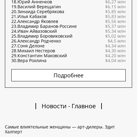
18.
Юрий Анненков
$6,27 млн
19.
Василий Верещагин
$6,15 млн
20.
Зинаида Серебрякова
$5,85 млн
21.
Илья Кабаков
$5,83 млн
22.
Александр Яковлев
$5,56 млн
23.
Владимир Баранов-Россине
$5,37 млн
24.
Иван Айвазовский
$5,34 млн
25.
Владимир Боровиковский
$5,02 млн
26.
Александр Родченко
$4,5 млн
27.
Соня Делоне
$4,34 млн
28.
Михаил Нестеров
$4,30 млн
29.
Константин Маковский
$4,20 млн
30.
Вера Рохлина
$4,04 млн
Подробнее
Новости - Главное
Самые влиятельные женщины — арт-дилеры. Эдит
Халперт