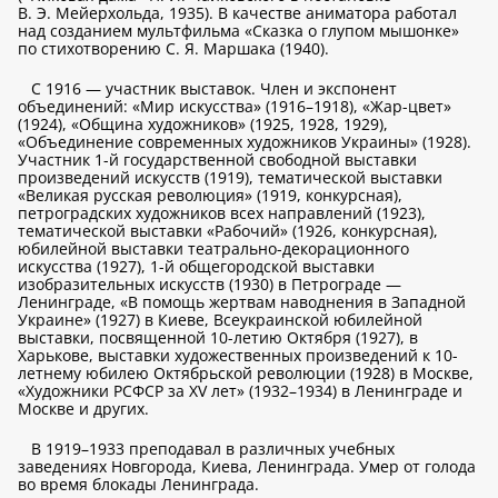
В. Э. Мейерхольда, 1935). В качестве аниматора работал
над созданием мультфильма «Сказка о глупом мышонке»
по стихотворению С. Я. Маршака (1940).
С 1916 — участник выставок. Член и экспонент
объединений: «Мир искусства» (1916–1918), «Жар-цвет»
(1924), «Община художников» (1925, 1928, 1929),
«Объединение современных художников Украины» (1928).
Участник 1-й государственной свободной выставки
произведений искусств (1919), тематической выставки
«Великая русская революция» (1919, конкурсная),
петроградских художников всех направлений (1923),
тематической выставки «Рабочий» (1926, конкурсная),
юбилейной выставки театрально-декорационного
искусства (1927), 1-й общегородской выставки
изобразительных искусств (1930) в Петрограде —
Ленинграде, «В помощь жертвам наводнения в Западной
Украине» (1927) в Киеве, Всеукраинской юбилейной
выставки, посвященной 10-летию Октября (1927), в
Харькове, выставки художественных произведений к 10-
летнему юбилею Октябрьской революции (1928) в Москве,
«Художники РСФСР за XV лет» (1932–1934) в Ленинграде и
Москве и других.
В 1919–1933 преподавал в различных учебных
заведениях Новгорода, Киева, Ленинграда. Умер от голода
во время блокады Ленинграда.