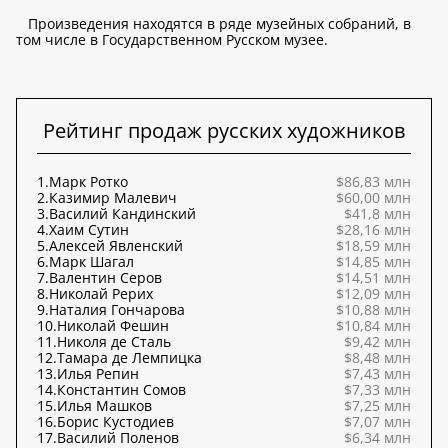
Произведения находятся в ряде музейных собраний, в
том числе в Государственном Русском музее.
Рейтинг продаж русских художников
1.
Марк Ротко
$86,83 млн
2.
Казимир Малевич
$60,00 млн
3.
Василий Кандинский
$41,8 млн
4.
Хаим Сутин
$28,16 млн
5.
Алексей Явленский
$18,59 млн
6.
Марк Шагал
$14,85 млн
7.
Валентин Серов
$14,51 млн
8.
Николай Рерих
$12,09 млн
9.
Наталия Гончарова
$10,88 млн
10.
Николай Фешин
$10,84 млн
11.
Николя де Сталь
$9,42 млн
12.
Тамара де Лемпицка
$8,48 млн
13.
Илья Репин
$7,43 млн
14.
Константин Сомов
$7,33 млн
15.
Илья Машков
$7,25 млн
16.
Борис Кустодиев
$7,07 млн
17.
Василий Поленов
$6,34 млн