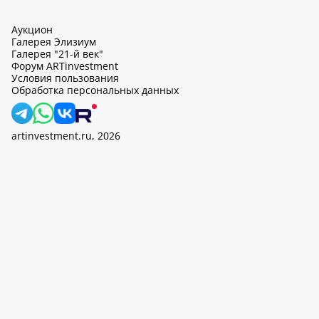
Аукцион
Галерея Элизиум
Галерея "21-й век"
Форум ARTinvestment
Условия пользования
Обработка персональных данных
artinvestment.ru, 2026
На этом сайте используются cookie, может вестись сбор данных
об IP-адресах и местоположении пользователей. Продолжив
работу с этим сайтом, вы подтверждаете свое согласие на
обработку персональных данных в соответствии с законом N