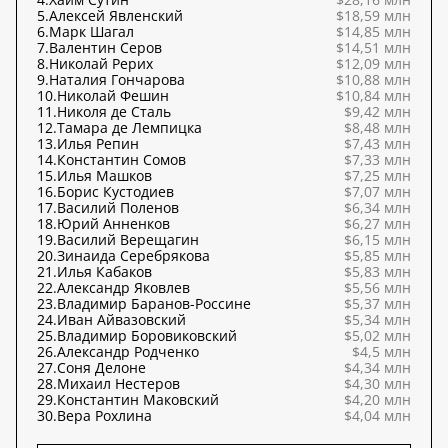
5.
Алексей Явленский
$18,59 млн
6.
Марк Шагал
$14,85 млн
7.
Валентин Серов
$14,51 млн
8.
Николай Рерих
$12,09 млн
9.
Наталия Гончарова
$10,88 млн
10.
Николай Фешин
$10,84 млн
11.
Николя де Сталь
$9,42 млн
12.
Тамара де Лемпицка
$8,48 млн
13.
Илья Репин
$7,43 млн
14.
Константин Сомов
$7,33 млн
15.
Илья Машков
$7,25 млн
16.
Борис Кустодиев
$7,07 млн
17.
Василий Поленов
$6,34 млн
18.
Юрий Анненков
$6,27 млн
19.
Василий Верещагин
$6,15 млн
20.
Зинаида Серебрякова
$5,85 млн
21.
Илья Кабаков
$5,83 млн
22.
Александр Яковлев
$5,56 млн
23.
Владимир Баранов-Россине
$5,37 млн
24.
Иван Айвазовский
$5,34 млн
25.
Владимир Боровиковский
$5,02 млн
26.
Александр Родченко
$4,5 млн
27.
Соня Делоне
$4,34 млн
28.
Михаил Нестеров
$4,30 млн
29.
Константин Маковский
$4,20 млн
30.
Вера Рохлина
$4,04 млн